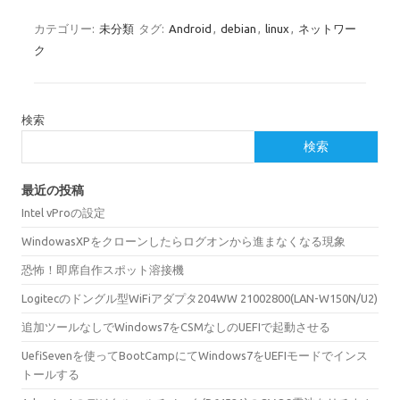
カテゴリー:
未分類
タグ:
Android
,
debian
,
linux
,
ネットワー
ク
検索
検索
最近の投稿
Intel vProの設定
WindowasXPをクローンしたらログオンから進まなくなる現象
恐怖！即席自作スポット溶接機
Logitecのドングル型WiFiアダプタ204WW 21002800(LAN-W150N/U2)
追加ツールなしでWindows7をCSMなしのUEFIで起動させる
UefiSevenを使ってBootCampにてWindows7をUEFIモードでインス
トールする