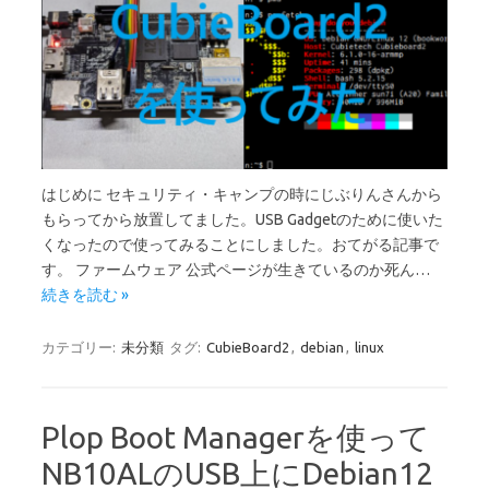
はじめに セキュリティ・キャンプの時にじぶりんさんから
もらってから放置してました。USB Gadgetのために使いた
くなったので使ってみることにしました。おてがる記事で
す。 ファームウェア 公式ページが生きているのか死ん…
続きを読む »
カテゴリー:
未分類
タグ:
CubieBoard2
,
debian
,
linux
Plop Boot Managerを使って
NB10ALのUSB上にDebian12