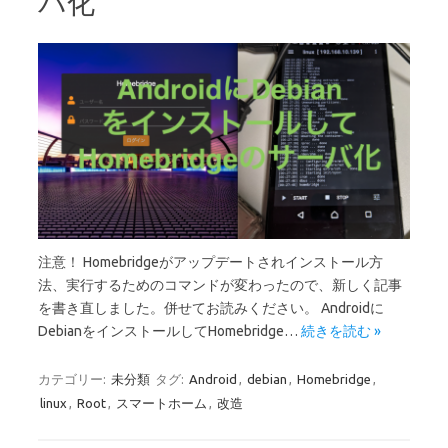
バ化
注意！ Homebridgeがアップデートされインストール方
法、実行するためのコマンドが変わったので、新しく記事
を書き直しました。併せてお読みください。 Androidに
DebianをインストールしてHomebridge…
続きを読む »
カテゴリー:
未分類
タグ:
Android
,
debian
,
Homebridge
,
linux
,
Root
,
スマートホーム
,
改造