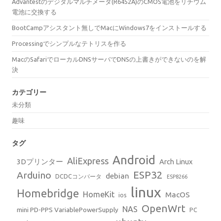
Advantestのデジタルマルチメータ(R6452A)のCMOS電池をリチウム
電池に交換する
BootCampアシスタント無しでMacにWindows7をインストールする
Processingでシンプルなテトリスを作る
MacのSafariでローカルDNSサーバでDNSの上書きができないのを解
決
カテゴリー
未分類
趣味
タグ
Android
AliExpress
3Dプリンター
Arch Linux
ESP32
Arduino
debian
DCDCコンバータ
ESP8266
linux
Homebridge
HomeKit
MacOS
ios
OpenWrt
NAS
mini PD-PPS VariablePowerSupply
PC