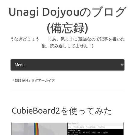
コ
ン
Unagi Dojyouのブログ
テ
ン
ツ
へ
(備忘録)
ス
キ
ッ
うなぎどじょう まあ、気ままに(適当なので記事を書いた
プ
後、読み返ししてません！)
「
DEBIAN
」タグアーカイブ
CubieBoard2を使ってみた