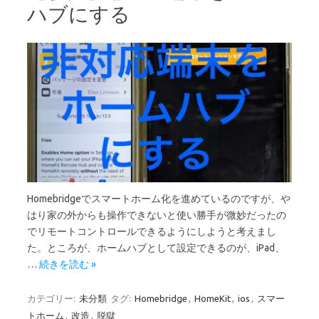
ハブにする
Homebridgeでスマートホーム化を進めているのですが、や
はり家の外からも操作できないと使い勝手が微妙だったの
でリモートコントロールできるようにしようと考えまし
た。ところが、ホームハブとして設定できるのが、iPad、
…
続きを読む »
カテゴリー:
未分類
タグ:
Homebridge
,
HomeKit
,
ios
,
スマー
トホーム
,
改造
,
脱獄