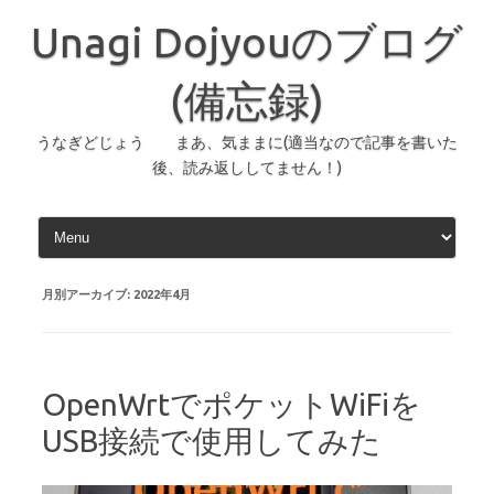
コ
ン
Unagi Dojyouのブログ
テ
ン
ツ
へ
(備忘録)
ス
キ
ッ
うなぎどじょう まあ、気ままに(適当なので記事を書いた
プ
後、読み返ししてません！)
月別アーカイブ:
2022年4月
OpenWrtでポケットWiFiを
USB接続で使用してみた