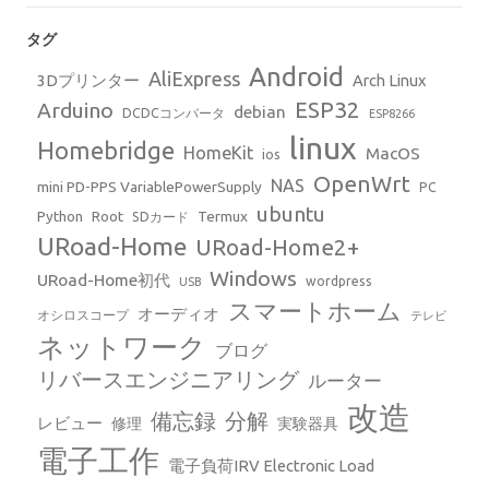
タグ
Android
AliExpress
3Dプリンター
Arch Linux
ESP32
Arduino
debian
DCDCコンバータ
ESP8266
linux
Homebridge
HomeKit
MacOS
ios
OpenWrt
NAS
mini PD-PPS VariablePowerSupply
PC
ubuntu
Python
Root
Termux
SDカード
URoad-Home
URoad-Home2+
Windows
URoad-Home初代
wordpress
USB
スマートホーム
オーディオ
オシロスコープ
テレビ
ネットワーク
ブログ
リバースエンジニアリング
ルーター
改造
備忘録
分解
レビュー
修理
実験器具
電子工作
電子負荷IRV Electronic Load