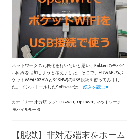
ネットワークの冗長化を行いたいと思い、Raktenのモバイ
ル回線を追加しようと考えました。そこで、HUWAEIのポ
ケットWiFi(502HWと303HW)のUSB接続を使ってみまし
た。 インストールしたSoftwareは…
続きを読む »
カテゴリー:
未分類
タグ:
HUAWEI
,
OpenWrt
,
ネットワーク
,
モバイルルータ
【脱獄】非対応端末をホーム