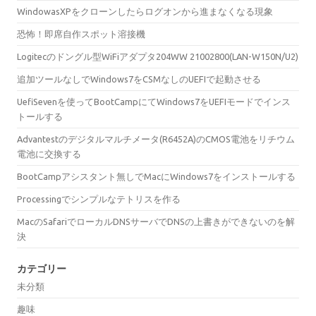
WindowasXPをクローンしたらログオンから進まなくなる現象
恐怖！即席自作スポット溶接機
Logitecのドングル型WiFiアダプタ204WW 21002800(LAN-W150N/U2)
追加ツールなしでWindows7をCSMなしのUEFIで起動させる
UefiSevenを使ってBootCampにてWindows7をUEFIモードでインス
トールする
Advantestのデジタルマルチメータ(R6452A)のCMOS電池をリチウム
電池に交換する
BootCampアシスタント無しでMacにWindows7をインストールする
Processingでシンプルなテトリスを作る
MacのSafariでローカルDNSサーバでDNSの上書きができないのを解
決
カテゴリー
未分類
趣味