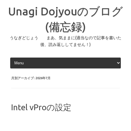
コ
ン
Unagi Dojyouのブログ
テ
ン
ツ
へ
(備忘録)
ス
キ
ッ
うなぎどじょう まあ、気ままに(適当なので記事を書いた
プ
後、読み返ししてません！)
月別アーカイブ:
2026年7月
Intel vProの設定