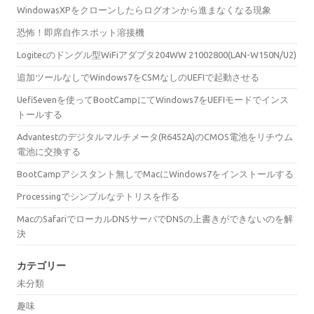
WindowasXPをクローンしたらログオンから進まなくなる現象
恐怖！即席自作スポット溶接機
Logitecのドングル型WiFiアダプタ204WW 21002800(LAN-W150N/U2)
追加ツールなしでWindows7をCSMなしのUEFIで起動させる
UefiSevenを使ってBootCampにてWindows7をUEFIモードでインス
トールする
Advantestのデジタルマルチメータ(R6452A)のCMOS電池をリチウム
電池に交換する
BootCampアシスタント無しでMacにWindows7をインストールする
Processingでシンプルなテトリスを作る
MacのSafariでローカルDNSサーバでDNSの上書きができないのを解
決
カテゴリー
未分類
趣味