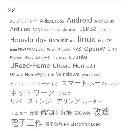
タグ
Android
AliExpress
3Dプリンター
Arch Linux
ESP32
Arduino
debian
DCDCコンバータ
ESP8266
linux
Homebridge
HomeKit
MacOS
ios
OpenWrt
NAS
mini PD-PPS VariablePowerSupply
PC
ubuntu
Python
Root
Termux
SDカード
URoad-Home
URoad-Home2+
Windows
URoad-Home初代
wordpress
USB
スマートホーム
オーディオ
オシロスコープ
テレビ
ネットワーク
ブログ
リバースエンジニアリング
ルーター
改造
備忘録
分解
レビュー
修理
実験器具
電子工作
電子負荷IRV Electronic Load