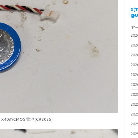
X(
@U
ア
20
20
20
20
20
20
20
20
20
d X40のCMOS電池(CR2025)
20
20