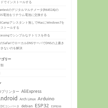
ードでインストールする
vantestのデジタルマルチメータ(R6452A)の
MOS電池をリチウム電池に交換する
otCampアシスタント無しでMacにWindows7を
ンストールする
ocessingでシンプルなテトリスを作る
cのSafariでローカルDNSサーバでDNSの上書き
できないのを解決
テゴリー
分類
味
グ
AliExpress
Dプリンター
ndroid
Arduino
Arch Linux
ESP32
debian
CDCコンバータ
ESP8266