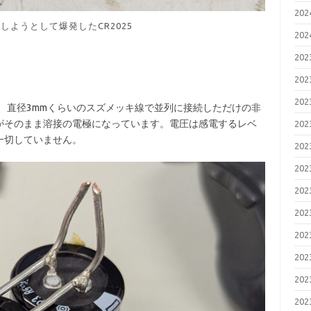
20
しようとして爆発したCR2025
20
20
20
20
用意し、直径3mmくらいのスズメッキ線で並列に接続しただけの非
がそのまま溶接の電極になっています。電圧は感電するレベ
20
一切していません。
20
20
20
20
20
20
20
20