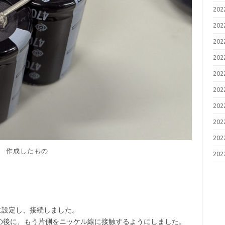
20
20
20
20
20
20
20
20
20
作成したもの
20
らいに設定し、接続しました。
の後に、もう片側をニッケル線に接触するようにしました。