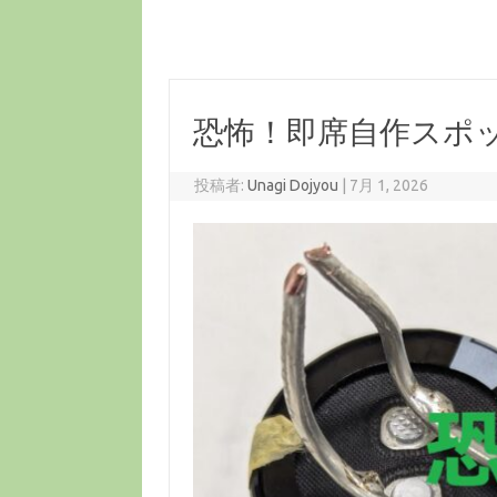
恐怖！即席自作スポ
投稿者:
Unagi Dojyou
|
7月 1, 2026