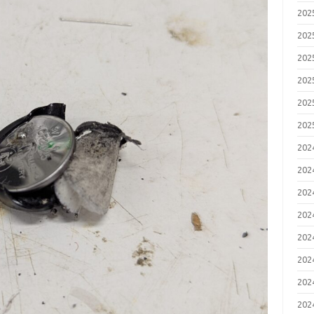
20
20
20
20
20
20
20
20
20
20
20
20
20
20