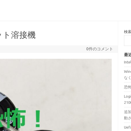
検
ット溶接機
0件のコメント
最
Int
Wi
な
恐
Lo
210
追加
動
Ue