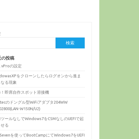
索
検索
近の投稿
el vProの設定
ndowasXPをクローンしたらログオンから進ま
くなる現象
怖！即席自作スポット溶接機
gitecのドングル型WiFiアダプタ204WW
02800(LAN-W150N/U2)
ツールなしでWindows7をCSMなしのUEFIで起
させる
fiSevenを使ってBootCampにてWindows7をUEFI