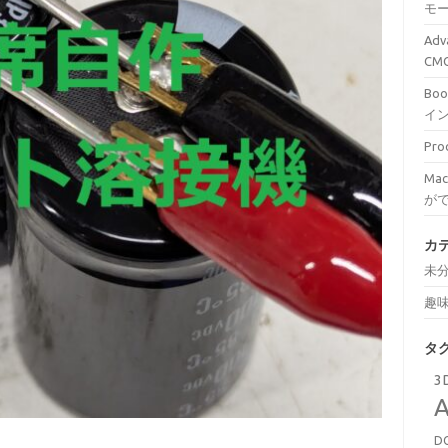
モ
Ad
C
Bo
イ
Pr
Ma
が
カ
未
趣
タ
3
A
D