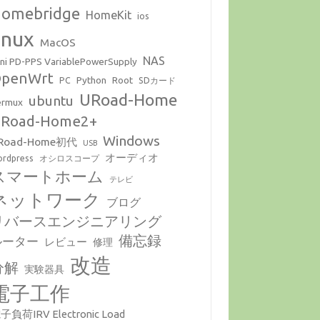
omebridge
HomeKit
ios
inux
MacOS
NAS
ni PD-PPS VariablePowerSupply
penWrt
Python
Root
PC
SDカード
URoad-Home
ubuntu
ermux
Road-Home2+
Windows
Road-Home初代
USB
オーディオ
rdpress
オシロスコープ
スマートホーム
テレビ
ネットワーク
ブログ
リバースエンジニアリング
備忘録
ルーター
レビュー
修理
改造
分解
実験器具
電子工作
子負荷IRV Electronic Load