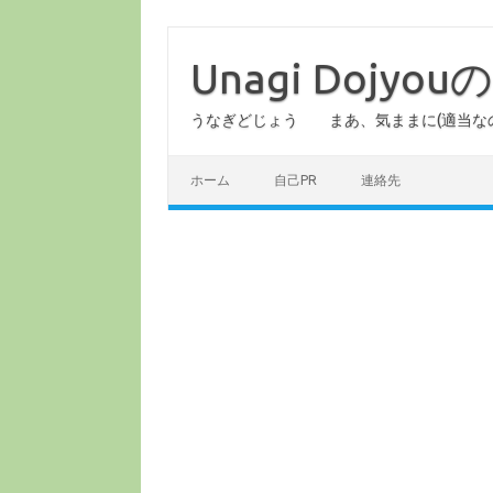
コ
ン
テ
Unagi Dojy
ン
ツ
へ
うなぎどじょう まあ、気ままに(適当な
ス
キ
ッ
プ
ホーム
自己PR
連絡先