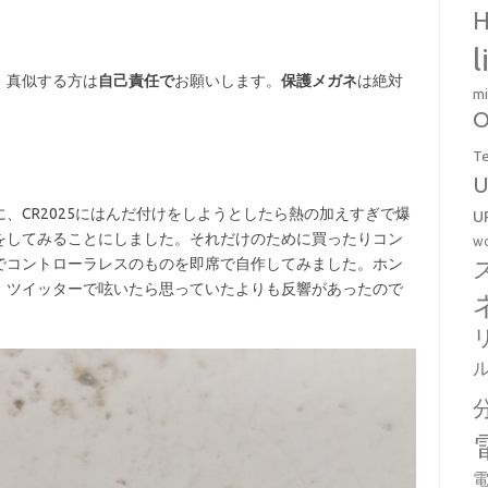
H
l
。真似する方は
自己責任で
お願いします。
保護メガネ
は絶対
mi
O
T
U
るために、CR2025にはんだ付けをしようとしたら熱の加えすぎで爆
U
をしてみることにしました。それだけのために買ったりコン
wo
でコントローラレスのものを即席で自作してみました。ホン
、ツイッターで呟いたら思っていたよりも反響があったので
電