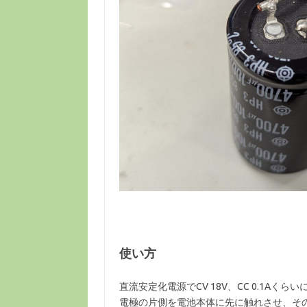
使い方
直流安定化電源でCV 18V、CC 0.1Aく
電極の片側を電池本体に先に触れさせ、そ