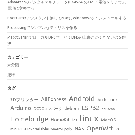
Advantestのデジタルマルチメータ(R6452A)のCMOS電池をリチウム
電池に交換する
BootCampアシスタント無しでMacにWindows7をインストールする
Processingでシンプルなテトリスを作る
MacのSafariでローカルDNSサーバでDNSの上書きができないのを解
決
カテゴリー
未分類
趣味
タグ
Android
AliExpress
3Dプリンター
Arch Linux
ESP32
Arduino
debian
DCDCコンバータ
ESP8266
linux
Homebridge
HomeKit
MacOS
ios
OpenWrt
NAS
mini PD-PPS VariablePowerSupply
PC