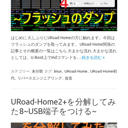
はじめに 久しぶりにURoad-Homeの方に触れます。今回は
フラッシュのダンプを取ってみます。 URoad-Home関係の
記事とその概要の一覧はこちら 大まかな流れ 大まかな流れ
としては、U-Boot上でmdコマンドを…
続きを読む »
カテゴリー:
未分類
タグ:
linux
,
URoad-Home
,
URoad-Home初
代
,
リバースエンジニアリング
,
改造
URoad-Home2+を分解してみ
た8~USB端子をつける~