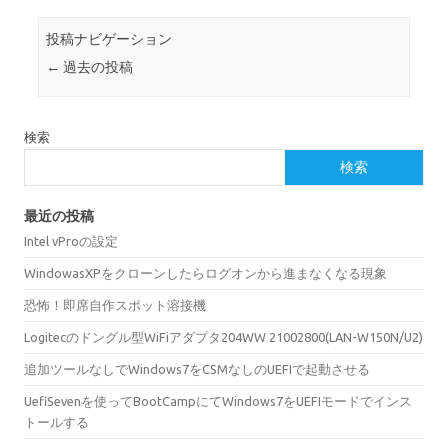
投稿ナビゲーション
←
過去の投稿
検索
検索
最近の投稿
Intel vProの設定
WindowasXPをクローンしたらログオンから進まなくなる現象
恐怖！即席自作スポット溶接機
Logitecのドングル型WiFiアダプタ204WW 21002800(LAN-W150N/U2)
追加ツールなしでWindows7をCSMなしのUEFIで起動させる
UefiSevenを使ってBootCampにてWindows7をUEFIモードでインス
トールする