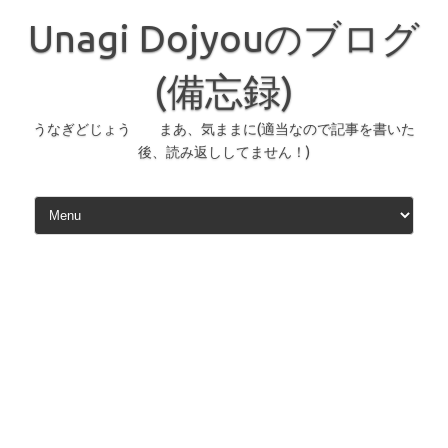
コ
ン
Unagi Dojyouのブログ
テ
ン
ツ
へ
(備忘録)
ス
キ
ッ
うなぎどじょう まあ、気ままに(適当なので記事を書いた
プ
後、読み返ししてません！)