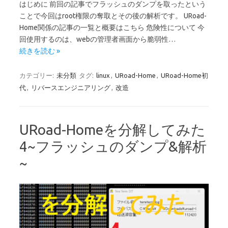
はじめに 前回の記事でフラッシュのダンプを取ったという
ことで今回はroot権限の奪取とその後の解析です。 URoad-
Home関係の記事の一覧と概要はこちら 危険性について 今
回使用するのは、webの管理者画面から脆弱性…
続きを読む »
カテゴリー:
未分類
タグ:
linux
,
URoad-Home
,
URoad-Home初
代
,
リバースエンジニアリング
,
改造
URoad-Homeを分解してみた
4~フラッシュのダンプ&解析
~