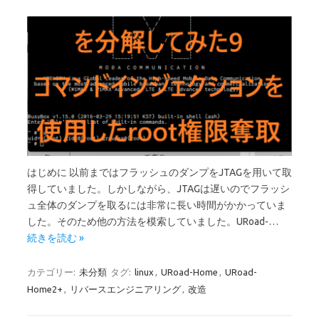
はじめに 以前まではフラッシュのダンプをJTAGを用いて取
得していました。しかしながら、JTAGは遅いのでフラッシ
ュ全体のダンプを取るには非常に長い時間がかかっていま
した。そのため他の方法を模索していました。URoad-…
続きを読む »
カテゴリー:
未分類
タグ:
linux
,
URoad-Home
,
URoad-
Home2+
,
リバースエンジニアリング
,
改造