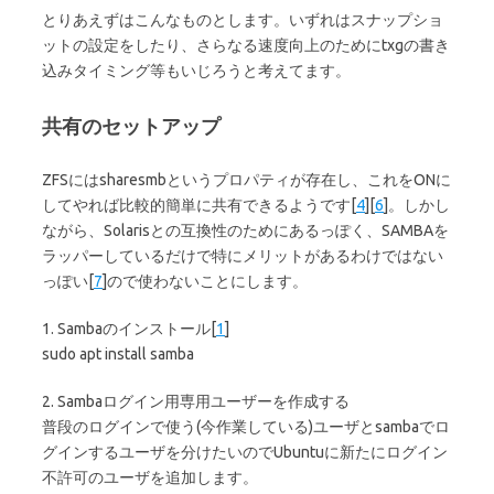
とりあえずはこんなものとします。いずれはスナップショ
ットの設定をしたり、さらなる速度向上のためにtxgの書き
込みタイミング等もいじろうと考えてます。
共有のセットアップ
ZFSにはsharesmbというプロパティが存在し、これをONに
してやれば比較的簡単に共有できるようです[
4
][
6
]。しかし
ながら、Solarisとの互換性のためにあるっぽく、SAMBAを
ラッパーしているだけで特にメリットがあるわけではない
っぽい[
7
]ので使わないことにします。
1. Sambaのインストール[
1
]
sudo apt install samba
2. Sambaログイン用専用ユーザーを作成する
普段のログインで使う(今作業している)ユーザとsambaでロ
グインするユーザを分けたいのでUbuntuに新たにログイン
不許可のユーザを追加します。