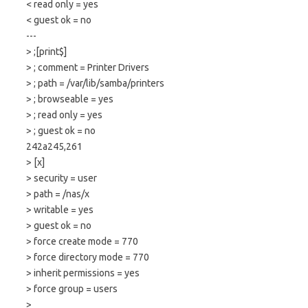
< read only = yes
< guest ok = no
---
> ;[print$]
> ; comment = Printer Drivers
> ; path = /var/lib/samba/printers
> ; browseable = yes
> ; read only = yes
> ; guest ok = no
242a245,261
> [x]
> security = user
> path = /nas/x
> writable = yes
> guest ok = no
> force create mode = 770
> force directory mode = 770
> inherit permissions = yes
> force group = users
>