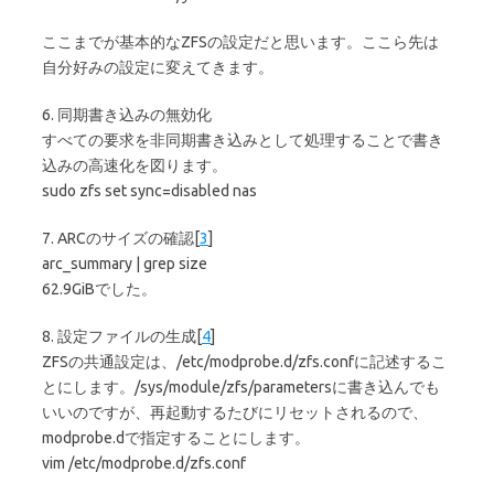
ここまでが基本的なZFSの設定だと思います。ここら先は
自分好みの設定に変えてきます。
6. 同期書き込みの無効化
すべての要求を非同期書き込みとして処理することで書き
込みの高速化を図ります。
sudo zfs set sync=disabled nas
7. ARCのサイズの確認[
3
]
arc_summary | grep size
62.9GiBでした。
8. 設定ファイルの生成[
4
]
ZFSの共通設定は、/etc/modprobe.d/zfs.confに記述するこ
とにします。/sys/module/zfs/parametersに書き込んでも
いいのですが、再起動するたびにリセットされるので、
modprobe.dで指定することにします。
vim /etc/modprobe.d/zfs.conf