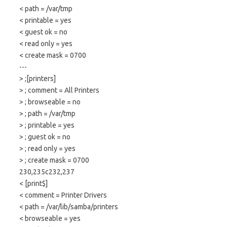
< path = /var/tmp
< printable = yes
< guest ok = no
< read only = yes
< create mask = 0700
---
> ;[printers]
> ; comment = All Printers
> ; browseable = no
> ; path = /var/tmp
> ; printable = yes
> ; guest ok = no
> ; read only = yes
> ; create mask = 0700
230,235c232,237
< [print$]
< comment = Printer Drivers
< path = /var/lib/samba/printers
< browseable = yes