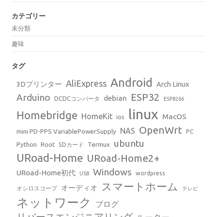
カテゴリー
未分類
趣味
タグ
Android
AliExpress
3Dプリンター
Arch Linux
ESP32
Arduino
debian
DCDCコンバータ
ESP8266
linux
Homebridge
HomeKit
MacOS
ios
OpenWrt
NAS
mini PD-PPS VariablePowerSupply
PC
ubuntu
Python
Root
Termux
SDカード
URoad-Home
URoad-Home2+
Windows
URoad-Home初代
wordpress
USB
スマートホーム
オーディオ
オシロスコープ
テレビ
ネットワーク
ブログ
リバースエンジニアリング