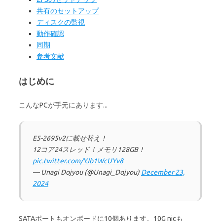
共有のセットアップ
ディスクの監視
動作確認
同期
参考文献
はじめに
こんなPCが手元にあります...
E5-2695v2に載せ替え！
12コア24スレッド！メモリ128GB！
pic.twitter.com/YJb1WcUYv8
— Unagi Dojyou (@Unagi_Dojyou)
December 23,
2024
SATAポートもオンボードに10個あります。10G nicも