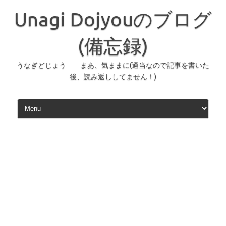
コ
ン
Unagi Dojyouのブログ
テ
ン
ツ
へ
(備忘録)
ス
キ
ッ
うなぎどじょう まあ、気ままに(適当なので記事を書いた
プ
後、読み返ししてません！)