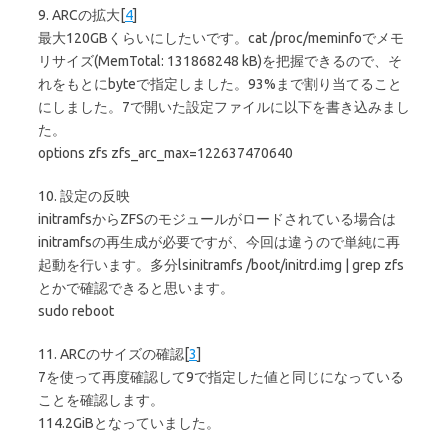
9. ARCの拡大[
4
]
最大120GBくらいにしたいです。cat /proc/meminfoでメモ
リサイズ(MemTotal: 131868248 kB)を把握できるので、そ
れをもとにbyteで指定しました。93%まで割り当てること
にしました。7で開いた設定ファイルに以下を書き込みまし
た。
options zfs zfs_arc_max=122637470640
10. 設定の反映
initramfsからZFSのモジュールがロードされている場合は
initramfsの再生成が必要ですが、今回は違うので単純に再
起動を行います。多分lsinitramfs /boot/initrd.img | grep zfs
とかで確認できると思います。
sudo reboot
11. ARCのサイズの確認[
3
]
7を使って再度確認して9で指定した値と同じになっている
ことを確認します。
114.2GiBとなっていました。