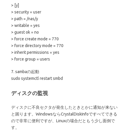
> [y]
> security = user
> path = /nas/y
> writable = yes
> guest ok = no
> force create mode = 770
> force directory mode = 770
> inherit permissions = yes
> force group = users
7. sambaの起動
sudo systemctl restart smbd
ディスクの監視
ディスクに不良セクタが発生したときとかに通知が来ない
と困ります。WindowsならCrystalDiskInfoですべてできる
ので非常に便利ですが、Linuxの場合だともう少し面倒で
す。