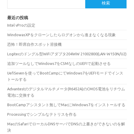
検索
最近の投稿
Intel vProの設定
WindowasXPをクローンしたらログオンから進まなくなる現象
恐怖！即席自作スポット溶接機
Logitecのドングル型WiFiアダプタ204WW 21002800(LAN-W150N/U2)
追加ツールなしでWindows7をCSMなしのUEFIで起動させる
UefiSevenを使ってBootCampにてWindows7をUEFIモードでインス
トールする
Advantestのデジタルマルチメータ(R6452A)のCMOS電池をリチウム
電池に交換する
BootCampアシスタント無しでMacにWindows7をインストールする
Processingでシンプルなテトリスを作る
MacのSafariでローカルDNSサーバでDNSの上書きができないのを解
決