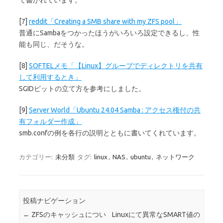
[7]
reddit「Creating a SMB share with my ZFS pool」
普通にSambaをつかったほうがいろいろ設定できるし、性
能も同じ、だそうな。
[8]
SOFTELメモ「【Linux】グループでディレクトリを共有
して利用するとき」
SGIDビットの立て方を参考にしました。
[9]
Server World「Ubuntu 24.04 Samba : アクセス権付の共
有フォルダー作成」
smb.confの例を各行の説明とともに書いてくれています。
カテゴリー:
未分類
タグ:
linux
,
NAS
,
ubuntu
,
ネットワーク
投稿ナビゲーション
←
ZFSのキャッシュについ
Linuxにて異常なSMART値の