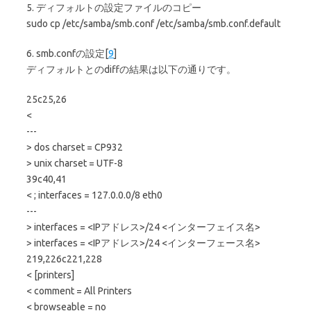
5. ディフォルトの設定ファイルのコピー
sudo cp /etc/samba/smb.conf /etc/samba/smb.conf.default
6. smb.confの設定[
9
]
ディフォルトとのdiffの結果は以下の通りです。
25c25,26
<
---
> dos charset = CP932
> unix charset = UTF-8
39c40,41
< ; interfaces = 127.0.0.0/8 eth0
---
> interfaces = <IPアドレス>/24 <インターフェイス名>
> interfaces = <IPアドレス>/24 <インターフェース名>
219,226c221,228
< [printers]
< comment = All Printers
< browseable = no