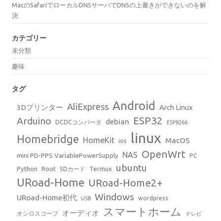
MacのSafariでローカルDNSサーバでDNSの上書きができないのを解
決
カテゴリー
未分類
趣味
タグ
Android
AliExpress
3Dプリンター
Arch Linux
ESP32
Arduino
debian
DCDCコンバータ
ESP8266
linux
Homebridge
HomeKit
MacOS
ios
OpenWrt
NAS
mini PD-PPS VariablePowerSupply
PC
ubuntu
Python
Root
Termux
SDカード
URoad-Home
URoad-Home2+
Windows
URoad-Home初代
wordpress
USB
スマートホーム
オーディオ
オシロスコープ
テレビ