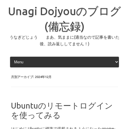
コ
ン
Unagi Dojyouのブログ
テ
ン
ツ
へ
(備忘録)
ス
キ
ッ
うなぎどじょう まあ、気ままに(適当なので記事を書いた
プ
後、読み返ししてません！)
月別アーカイブ:
2024年12月
Ubuntuのリモートログイン
を使ってみる
はじめに Ubuntuに標準で搭載されるようになったgnome-