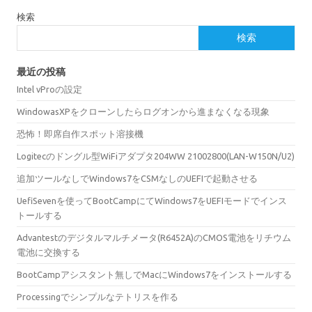
検索
検索
最近の投稿
Intel vProの設定
WindowasXPをクローンしたらログオンから進まなくなる現象
恐怖！即席自作スポット溶接機
Logitecのドングル型WiFiアダプタ204WW 21002800(LAN-W150N/U2)
追加ツールなしでWindows7をCSMなしのUEFIで起動させる
UefiSevenを使ってBootCampにてWindows7をUEFIモードでインス
トールする
Advantestのデジタルマルチメータ(R6452A)のCMOS電池をリチウム
電池に交換する
BootCampアシスタント無しでMacにWindows7をインストールする
Processingでシンプルなテトリスを作る