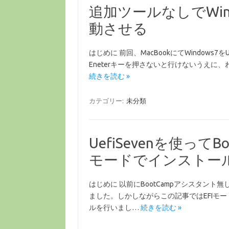
追加ツールなしでWind
動させる
はじめに 前回、MacBookにてWindows
Eneterキーを押さないと行けないうえに、わ
続きを読む »
カテゴリー:
未分類
UefiSevenを使ってBo
モードでインストー
はじめに 以前にBootCampアシスタント無
ました。しかしながらこの記事ではEFIモ
ルを行いまし…
続きを読む »