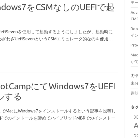
モ
ows7をCSMなしのUEFIで起
Ad
C
Bo
7をUefiSevenを使用して起動するようにしましたが、起動時に
イ
ざわざUefiSevenというCSMエミュレータ的なのを使用…
Pr
Ma
が
カ
未
otCampにてWindows7をUEFI
趣
ルする
タ
しでMacにWindows7をインストールするという記事を投稿し
3
ードでのイントールを諦めてハイブリッドMBRでのインストー
A
D