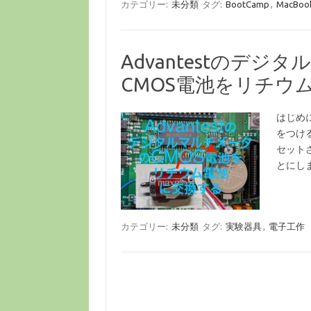
カテゴリー:
未分類
タグ:
BootCamp
,
MacBook
Advantestのデジタ
CMOS電池をリチウ
はじめに
をつけ
セット
とにし
カテゴリー:
未分類
タグ:
実験器具
,
電子工作