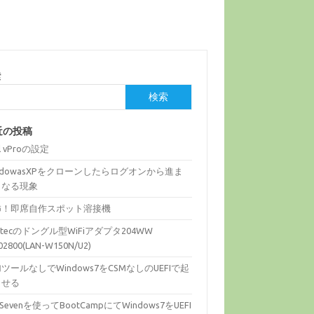
索
検索
近の投稿
el vProの設定
ndowasXPをクローンしたらログオンから進ま
くなる現象
怖！即席自作スポット溶接機
gitecのドングル型WiFiアダプタ204WW
02800(LAN-W150N/U2)
ツールなしでWindows7をCSMなしのUEFIで起
させる
fiSevenを使ってBootCampにてWindows7をUEFI