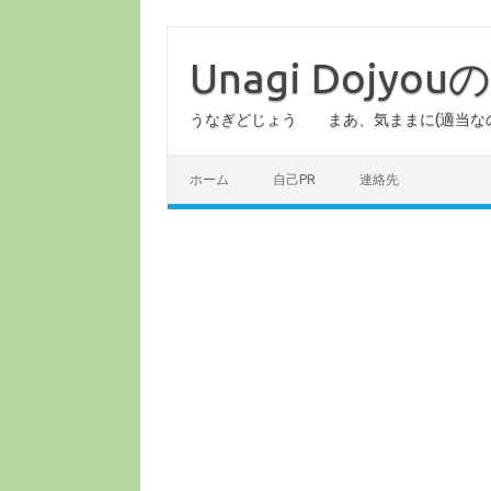
コ
ン
テ
Unagi Dojy
ン
ツ
へ
うなぎどじょう まあ、気ままに(適当な
ス
キ
ッ
プ
ホーム
自己PR
連絡先