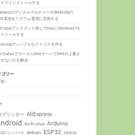
ードでインストールする
vantestのデジタルマルチメータ(R6452A)の
MOS電池をリチウム電池に交換する
otCampアシスタント無しでMacにWindows7を
ンストールする
ocessingでシンプルなテトリスを作る
cのSafariでローカルDNSサーバでDNSの上書き
できないのを解決
テゴリー
分類
味
グ
AliExpress
Dプリンター
ndroid
Arduino
Arch Linux
ESP32
debian
CDCコンバータ
ESP8266