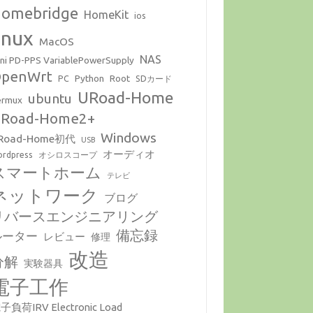
omebridge
HomeKit
ios
inux
MacOS
NAS
ni PD-PPS VariablePowerSupply
penWrt
Python
Root
PC
SDカード
URoad-Home
ubuntu
ermux
Road-Home2+
Windows
Road-Home初代
USB
オーディオ
rdpress
オシロスコープ
スマートホーム
テレビ
ネットワーク
ブログ
リバースエンジニアリング
備忘録
ルーター
レビュー
修理
改造
分解
実験器具
電子工作
子負荷IRV Electronic Load