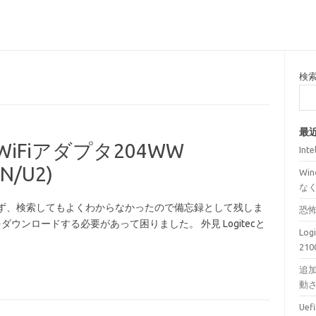
検
最
WiFiアダプタ204WW
Int
N/U2)
Wi
な
らず、検索してもよくわからなかったので備忘録として残しま
恐
ダウンロードする必要があって困りました。 外見 Logitecと
Lo
210
追加
動
Ue