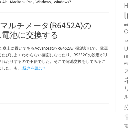
 Air
,
MacBook Pro
,
Windows
,
Windows7
H
l
ルマルチメータ(R6452A)の
mi
O
ム電池に交換する
T
U
 卓上に置いてあるAdvantestの R6452Aが電池切れで、電源
るたびによくわからない画面になったり、RS232Cの設定がリ
U
されたりするので不便でした。そこで電池交換をしてみるこ
wo
ました。も…
続きを読む »
電