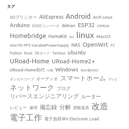
タグ
Android
AliExpress
3Dプリンター
Arch Linux
ESP32
Arduino
debian
DCDCコンバータ
ESP8266
linux
Homebridge
HomeKit
MacOS
ios
OpenWrt
NAS
mini PD-PPS VariablePowerSupply
PC
ubuntu
Python
Root
Termux
SDカード
URoad-Home
URoad-Home2+
Windows
URoad-Home初代
wordpress
USB
スマートホーム
オーディオ
オシロスコープ
テレビ
ネットワーク
ブログ
リバースエンジニアリング
ルーター
改造
備忘録
分解
レビュー
修理
実験器具
電子工作
電子負荷IRV Electronic Load