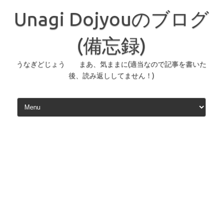
コ
ン
Unagi Dojyouのブログ
テ
ン
ツ
へ
(備忘録)
ス
キ
ッ
うなぎどじょう まあ、気ままに(適当なので記事を書いた
プ
後、読み返ししてません！)