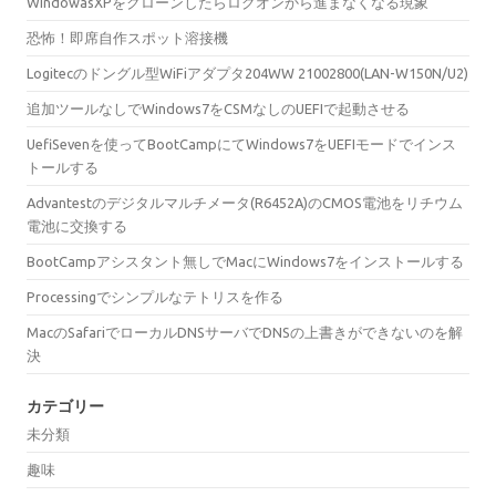
WindowasXPをクローンしたらログオンから進まなくなる現象
恐怖！即席自作スポット溶接機
Logitecのドングル型WiFiアダプタ204WW 21002800(LAN-W150N/U2)
追加ツールなしでWindows7をCSMなしのUEFIで起動させる
UefiSevenを使ってBootCampにてWindows7をUEFIモードでインス
トールする
Advantestのデジタルマルチメータ(R6452A)のCMOS電池をリチウム
電池に交換する
BootCampアシスタント無しでMacにWindows7をインストールする
Processingでシンプルなテトリスを作る
MacのSafariでローカルDNSサーバでDNSの上書きができないのを解
決
カテゴリー
未分類
趣味