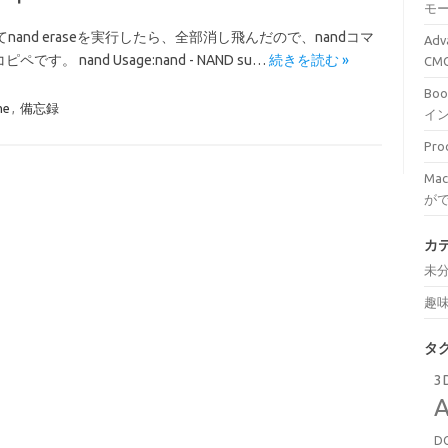
モ
してnand eraseを実行したら、全部消し飛んだので、nandコマ
Ad
nand Usage:nand - NAND su…
続きを読む »
C
Bo
me
,
備忘録
イ
Pr
Ma
が
カ
未
趣
タ
3
A
D