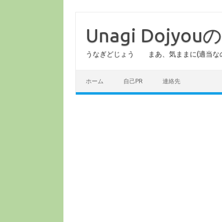
コ
ン
テ
Unagi Dojy
ン
ツ
へ
うなぎどじょう まあ、気ままに(適当な
ス
キ
ッ
プ
ホーム
自己PR
連絡先