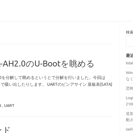
検
最
L-AH2.0のU-Bootを眺める
Int
Wi
L-AH2.0を分解して眺めるというとで分解を行いました。今回は
な
吸い出したりします。 UARTのピンアサイン 基板表(SATA)
恐
Lo
210
t
,
UART
追加
動
ンド
Ue