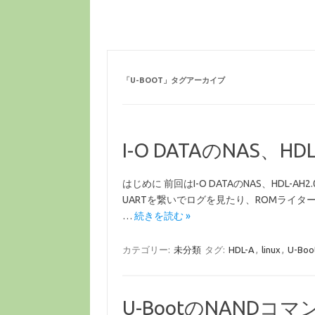
「
U-BOOT
」タグアーカイブ
I-O DATAのNAS、HD
はじめに 前回はI-O DATAのNAS、HD
UARTを繋いでログを見たり、ROMライターで
…
続きを読む »
カテゴリー:
未分類
タグ:
HDL-A
,
linux
,
U-Boo
U-BootのNANDコマ