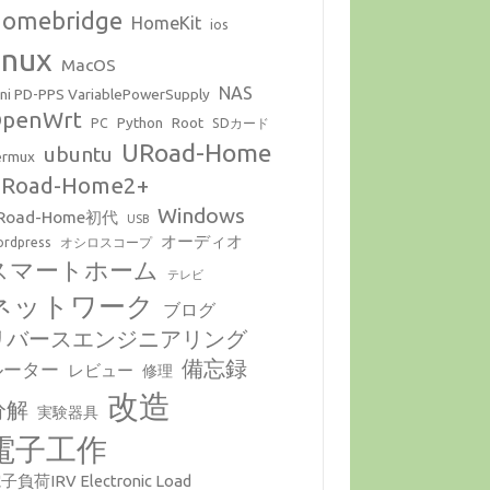
omebridge
HomeKit
ios
inux
MacOS
NAS
ni PD-PPS VariablePowerSupply
penWrt
Python
Root
PC
SDカード
URoad-Home
ubuntu
ermux
Road-Home2+
Windows
Road-Home初代
USB
オーディオ
rdpress
オシロスコープ
スマートホーム
テレビ
ネットワーク
ブログ
リバースエンジニアリング
備忘録
ルーター
レビュー
修理
改造
分解
実験器具
電子工作
子負荷IRV Electronic Load