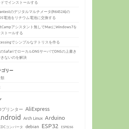
ードでインストールする
vantestのデジタルマルチメータ(R6452A)の
MOS電池をリチウム電池に交換する
otCampアシスタント無しでMacにWindows7を
ンストールする
ocessingでシンプルなテトリスを作る
cのSafariでローカルDNSサーバでDNSの上書き
できないのを解決
テゴリー
分類
味
グ
AliExpress
Dプリンター
ndroid
Arduino
Arch Linux
ESP32
debian
CDCコンバータ
ESP8266