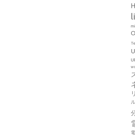
H
l
mi
O
T
U
U
wo
電