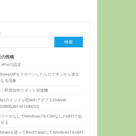
索
検索
近の投稿
el vProの設定
ndowasXPをクローンしたらログオンから進ま
くなる現象
怖！即席自作スポット溶接機
gitecのドングル型WiFiアダプタ204WW
02800(LAN-W150N/U2)
ツールなしでWindows7をCSMなしのUEFIで起
させる
fiSevenを使ってBootCampにてWindows7をUEFI