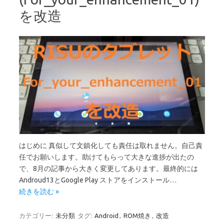
を改造
はじめに 真似して文鎮化しても責任は取れません。自己責
任でお願いします。助けてもらって大きな進捗が出たの
で、8月の記事から大きく変更してあります。最終的には
Androud13とGoogle Play ストアをインストール…
続きを読む »
カテゴリー:
未分類
タグ:
Android
,
ROM焼き
,
改造