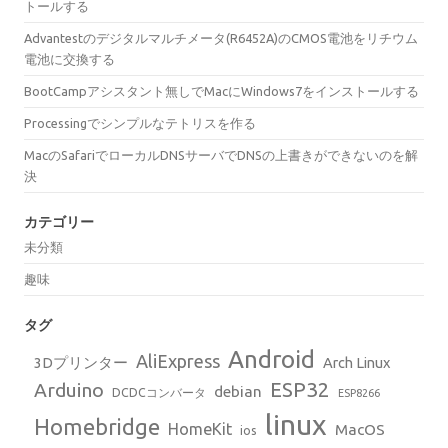
トールする
Advantestのデジタルマルチメータ(R6452A)のCMOS電池をリチウム
電池に交換する
BootCampアシスタント無しでMacにWindows7をインストールする
Processingでシンプルなテトリスを作る
MacのSafariでローカルDNSサーバでDNSの上書きができないのを解
決
カテゴリー
未分類
趣味
タグ
Android
AliExpress
3Dプリンター
Arch Linux
ESP32
Arduino
debian
DCDCコンバータ
ESP8266
linux
Homebridge
HomeKit
MacOS
ios