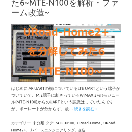
た6~MTE-N100を解析・ファ
ーム改造~
はじめに AR UARTの横についているLTE UARTという端子が
ついていて、M.2端子に刺さっているWiMAX 2+のモジュー
ル(MTE-N100)からのUARTという認識はしていたんです
が、ボーレートが分からず、放…
続きを読む »
カテゴリー:
未分類
タグ:
MTE-N100
,
URoad-Home
,
URoad-
Home2+
,
リバースエンジニアリング
,
改造