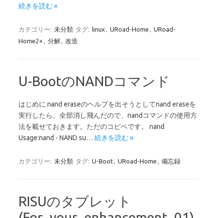
続きを読む »
カテゴリー:
未分類
タグ:
linux
,
URoad-Home
,
URoad-
Home2+
,
分解
,
改造
U-BootのNANDコマンド
はじめに nand eraseのヘルプを出そうとしてnand eraseを
実行したら、全部消し飛んだので、nandコマンドの使用方
法を載せておきます。ただのコピペです。 nand
Usage:nand - NAND su…
続きを読む »
カテゴリー:
未分類
タグ:
U-Boot
,
URoad-Home
,
備忘録
RISUのタブレット
(For_your_enhancement_01)