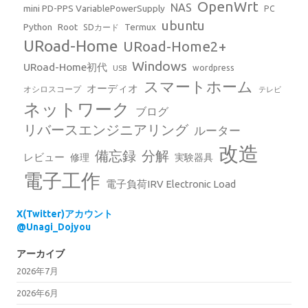
OpenWrt
NAS
mini PD-PPS VariablePowerSupply
PC
ubuntu
Python
Root
Termux
SDカード
URoad-Home
URoad-Home2+
Windows
URoad-Home初代
wordpress
USB
スマートホーム
オーディオ
オシロスコープ
テレビ
ネットワーク
ブログ
リバースエンジニアリング
ルーター
改造
備忘録
分解
レビュー
修理
実験器具
電子工作
電子負荷IRV Electronic Load
X(Twitter)アカウント
@Unagi_Dojyou
アーカイブ
2026年7月
2026年6月