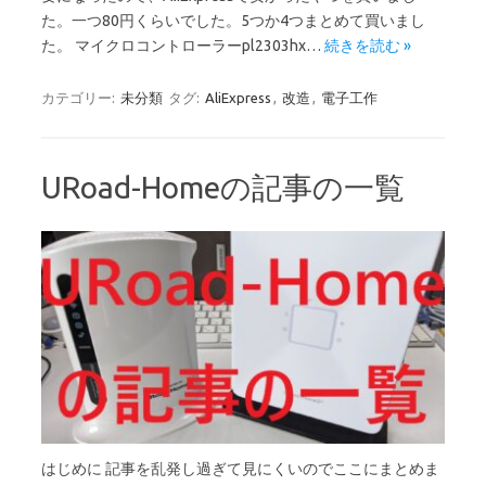
た。一つ80円くらいでした。5つか4つまとめて買いまし
た。 マイクロコントローラーpl2303hx…
続きを読む »
カテゴリー:
未分類
タグ:
AliExpress
,
改造
,
電子工作
URoad-Homeの記事の一覧
はじめに 記事を乱発し過ぎて見にくいのでここにまとめま