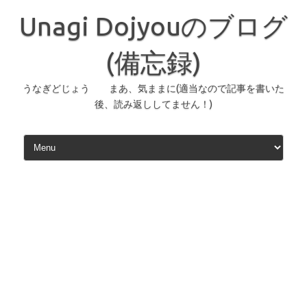
コ
ン
Unagi Dojyouのブログ
テ
ン
ツ
へ
(備忘録)
ス
キ
ッ
うなぎどじょう まあ、気ままに(適当なので記事を書いた
プ
後、読み返ししてません！)