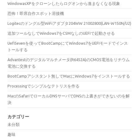
WindowasXPをクローンしたらログオンから進まなくなる現象
恐怖！即席自作スポット溶接機
Logitecのドングル型WiFiアダプタ204WW 21002800(LAN-W150N/U2)
追加ツールなしでWindows7をCSMなしのUEFIで起動させる
UefiSevenを使ってBootCampにてWindows7をUEFIモードでインス
トールする
Advantestのデジタルマルチメータ(R6452A)のCMOS電池をリチウム
電池に交換する
BootCampアシスタント無しでMacにWindows7をインストールする
Processingでシンプルなテトリスを作る
MacのSafariでローカルDNSサーバでDNSの上書きができないのを解
決
カテゴリー
未分類
趣味