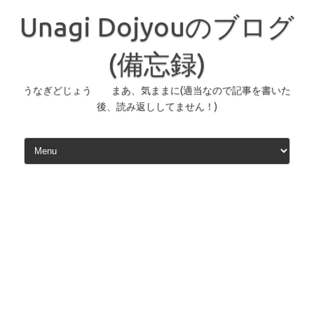
コ
ン
Unagi Dojyouのブログ
テ
ン
ツ
へ
(備忘録)
ス
キ
ッ
うなぎどじょう まあ、気ままに(適当なので記事を書いた
プ
後、読み返ししてません！)