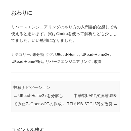
おわりに
リバースエンジニアリングのやり方の入門書的な感じでも
使えると思います。実はGhidraを使って解析なども少しし
てました。いい勉強になりました。
カテゴリー:
未分類
タグ:
URoad-Home
,
URoad-Home2+
,
URoad-Home初代
,
リバースエンジニアリング
,
改造
投稿ナビゲーション
←
URoad-Home2+を分解し
中華製UART変換器USB-
てみた7~OpenWRTの作成~
TTL(USB-STC-ISP)を改良
→
コメントを残す