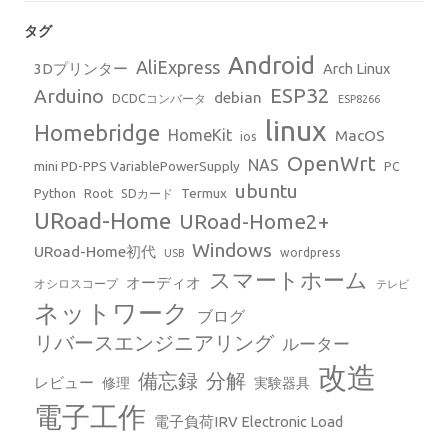
タグ
Android
AliExpress
3Dプリンター
Arch Linux
ESP32
Arduino
debian
DCDCコンバータ
ESP8266
linux
Homebridge
HomeKit
MacOS
ios
OpenWrt
NAS
mini PD-PPS VariablePowerSupply
PC
ubuntu
Python
Root
Termux
SDカード
URoad-Home
URoad-Home2+
Windows
URoad-Home初代
wordpress
USB
スマートホーム
オーディオ
オシロスコープ
テレビ
ネットワーク
ブログ
リバースエンジニアリング
ルーター
改造
備忘録
分解
レビュー
修理
実験器具
電子工作
電子負荷IRV Electronic Load