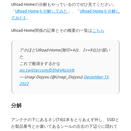
URoad-Homeの分解もやっているのでぜひ見てください。
「
URoad-Homeを分解してみた
」、「
URoad-Homeを分解し
てみた2
」
URoad-Home関係の記事とその概要の一覧は
こちら
アホほどURoad-Home(無印×4台、2+×9台)が届い
た
これで勉強をするかな
pic.twitter.com/D5h6VAUoVb
— Unagi Dojyou (@Unagi_Dojyou)
December 15,
2022
分解
アンテナの下にあるネジ(T6)2本をとりあえず外し、SSIDと
か製品番号とか書いてあるシールの左右の下辺りに隠れて