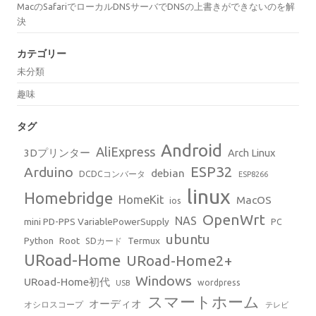
MacのSafariでローカルDNSサーバでDNSの上書きができないのを解
決
カテゴリー
未分類
趣味
タグ
Android
AliExpress
3Dプリンター
Arch Linux
ESP32
Arduino
debian
DCDCコンバータ
ESP8266
linux
Homebridge
HomeKit
MacOS
ios
OpenWrt
NAS
mini PD-PPS VariablePowerSupply
PC
ubuntu
Python
Root
Termux
SDカード
URoad-Home
URoad-Home2+
Windows
URoad-Home初代
wordpress
USB
スマートホーム
オーディオ
オシロスコープ
テレビ