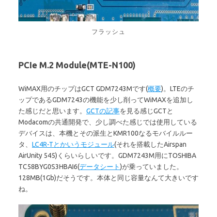
フラッシュ
PCIe M.2 Module(MTE-N100)
WiMAX用のチップはGCT GDM7243Mです(
概要
)。LTEのチ
ップであるGDM7243の機能を少し削ってWiMAXを追加し
た感じだと思います。
GCTの記事
を見る感じGCTと
Modacomの共通開発で、少し調べた感じでは使用している
デバイスは、本機とその派生とKMR100なるモバイルルー
タ、
LC4R-Tとかいうモジュール
(それを搭載したAirspan
AirUnity 545)くらいらしいです。GDM7243M用にTOSHIBA
TC58BYG0S3HBAI6(
データシート
)が乗っていました。
128MB(1Gb)だそうです。本体と同じ容量なんて大きいです
ね。