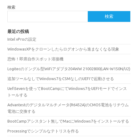
検索
検索
最近の投稿
Intel vProの設定
WindowasXPをクローンしたらログオンから進まなくなる現象
恐怖！即席自作スポット溶接機
Logitecのドングル型WiFiアダプタ204WW 21002800(LAN-W150N/U2)
追加ツールなしでWindows7をCSMなしのUEFIで起動させる
UefiSevenを使ってBootCampにてWindows7をUEFIモードでインス
トールする
Advantestのデジタルマルチメータ(R6452A)のCMOS電池をリチウム
電池に交換する
BootCampアシスタント無しでMacにWindows7をインストールする
Processingでシンプルなテトリスを作る