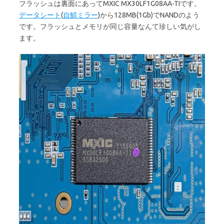
フラッシュは裏面にあってMXIC MX30LF1G08AA-TIです。
データシート
(
自鯖ミラー
)から128MB(1Gb)でNANDのよう
です。フラッシュとメモリが同じ容量なんて珍しい気がし
ます。