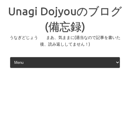
コ
ン
Unagi Dojyouのブログ
テ
ン
ツ
へ
(備忘録)
ス
キ
ッ
うなぎどじょう まあ、気ままに(適当なので記事を書いた
プ
後、読み返ししてません！)