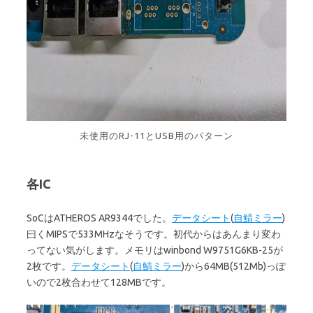
未使用のRJ-11とUSB用のパターン
各IC
SoCはATHEROS AR9344でした。
データシート
(
自鯖ミラー
)
曰くMIPSで533MHzなそうです。初代からはあんまり変わ
ってない気がします。メモリはwinbond W9751G6KB-25が
2枚です。
データシート
(
自鯖ミラー
)から64MB(512Mb)っぽ
いので2枚合わせて128MBです。