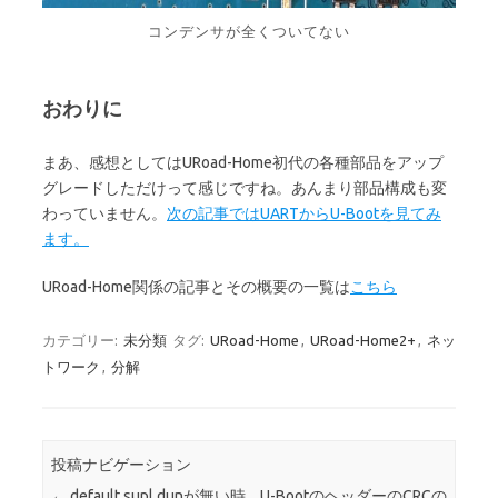
コンデンサが全くついてない
おわりに
まあ、感想としてはURoad-Home初代の各種部品をアップ
グレードしただけって感じですね。あんまり部品構成も変
わっていません。
次の記事ではUARTからU-Bootを見てみ
ます。
URoad-Home関係の記事とその概要の一覧は
こちら
カテゴリー:
未分類
タグ:
URoad-Home
,
URoad-Home2+
,
ネッ
トワーク
,
分解
投稿ナビゲーション
←
default,supl,dunが無い時
U-BootのヘッダーのCRCの