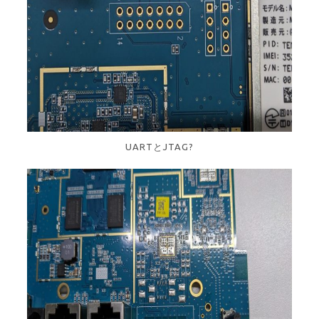
UARTとJTAG?