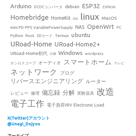
ESP32
Arduino
debian
DCDCコンバータ
ESP8266
linux
Homebridge
HomeKit
MacOS
ios
OpenWrt
NAS
mini PD-PPS VariablePowerSupply
PC
ubuntu
Python
Root
Termux
SDカード
URoad-Home
URoad-Home2+
Windows
URoad-Home初代
wordpress
USB
スマートホーム
オーディオ
オシロスコープ
テレビ
ネットワーク
ブログ
リバースエンジニアリング
ルーター
改造
備忘録
分解
レビュー
修理
実験器具
電子工作
電子負荷IRV Electronic Load
X(Twitter)アカウント
@Unagi_Dojyou
アーカイブ