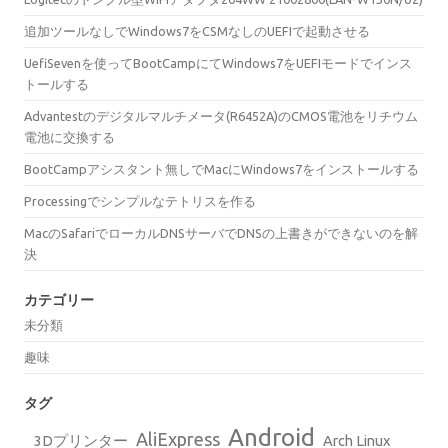
追加ツールなしでWindows7をCSMなしのUEFIで起動させる
UefiSevenを使ってBootCampにてWindows7をUEFIモードでインス
トールする
Advantestのデジタルマルチメータ(R6452A)のCMOS電池をリチウム
電池に交換する
BootCampアシスタント無しでMacにWindows7をインストールする
Processingでシンプルなテトリスを作る
MacのSafariでローカルDNSサーバでDNSの上書きができないのを解
決
カテゴリー
未分類
趣味
タグ
Android
AliExpress
3Dプリンター
Arch Linux