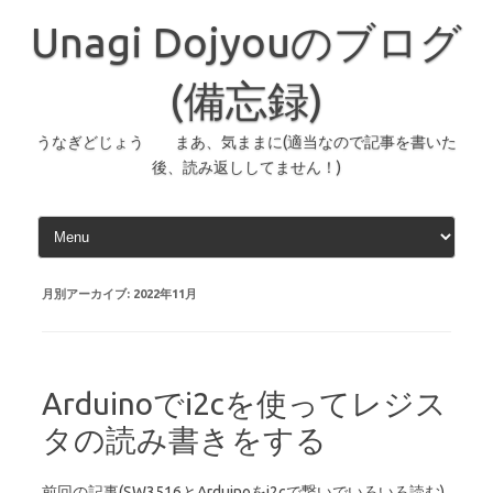
コ
ン
Unagi Dojyouのブログ
テ
ン
ツ
へ
(備忘録)
ス
キ
ッ
うなぎどじょう まあ、気ままに(適当なので記事を書いた
プ
後、読み返ししてません！)
月別アーカイブ:
2022年11月
Arduinoでi2cを使ってレジス
タの読み書きをする
前回の記事(SW3516とArduinoをi2cで繋いでいろいろ読む)