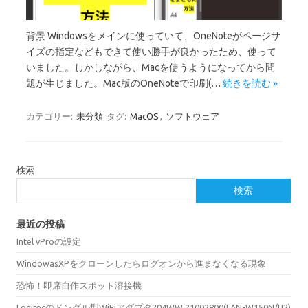
背景 Windowsをメインに使っていて、OneNoteがページサ
イズの指定などもできて使い勝手が良かったため、使って
いました。しかしながら、Macを使うようになってから問
題が生じました。Mac版のOneNoteで印刷(…
続きを読む »
カテゴリー:
未分類
タグ:
MacOS
,
ソフトウェア
検索
検索
最近の投稿
Intel vProの設定
WindowasXPをクローンしたらログオンから進まなくなる現象
恐怖！即席自作スポット溶接機
Logitecのドングル型WiFiアダプタ204WW 21002800(LAN-W150N/U2)