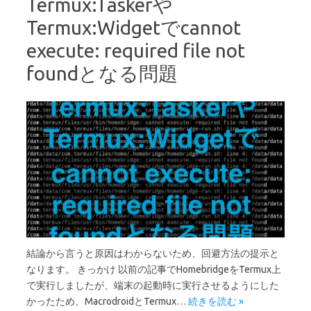
Termux:Taskerや
Termux:Widgetでcannot
execute: required file not
foundとなる問題
結論から言うと原因はわからないため、回避方法の提示と
なります。 きっかけ 以前の記事でHomebridgeをTermux上
で実行しましたが、端末の起動時に実行させるようにした
かったため、MacrodroidとTermux…
続きを読む »