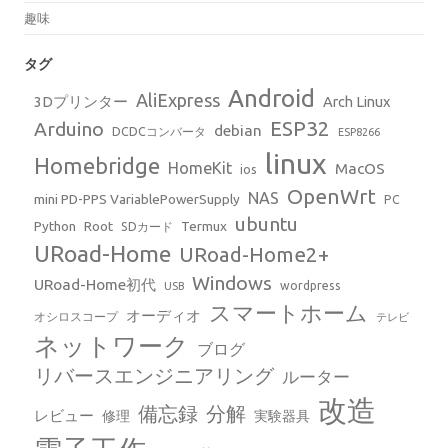
趣味
タグ
Android
AliExpress
3Dプリンター
Arch Linux
ESP32
Arduino
debian
DCDCコンバータ
ESP8266
linux
Homebridge
HomeKit
MacOS
ios
OpenWrt
NAS
mini PD-PPS VariablePowerSupply
PC
ubuntu
Python
Root
Termux
SDカード
URoad-Home
URoad-Home2+
Windows
URoad-Home初代
wordpress
USB
スマートホーム
オーディオ
オシロスコープ
テレビ
ネットワーク
ブログ
リバースエンジニアリング
ルーター
改造
備忘録
分解
レビュー
修理
実験器具