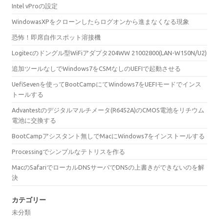
Intel vProの設定
WindowasXPをクローンしたらログオンから進まなくなる現象
恐怖！即席自作スポット溶接機
Logitecのドングル型WiFiアダプタ204WW 21002800(LAN-W150N/U2)
追加ツールなしでWindows7をCSMなしのUEFIで起動させる
UefiSevenを使ってBootCampにてWindows7をUEFIモードでインス
トールする
Advantestのデジタルマルチメータ(R6452A)のCMOS電池をリチウム
電池に交換する
BootCampアシスタント無しでMacにWindows7をインストールする
Processingでシンプルなテトリスを作る
MacのSafariでローカルDNSサーバでDNSの上書きができないのを解
決
カテゴリー
未分類