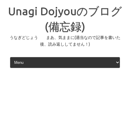
コ
ン
Unagi Dojyouのブログ
テ
ン
ツ
へ
(備忘録)
ス
キ
ッ
うなぎどじょう まあ、気ままに(適当なので記事を書いた
プ
後、読み返ししてません！)