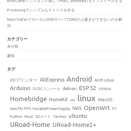
BootCampアシスタント無しでMacにWindows7をインストールする
Processingでシンプルなテトリスを作る
MacのSafariでローカルDNSサーバでDNSの上書きができないのを解
決
カテゴリー
未分類
趣味
タグ
Android
AliExpress
3Dプリンター
Arch Linux
ESP32
Arduino
debian
DCDCコンバータ
ESP8266
linux
Homebridge
HomeKit
MacOS
ios
OpenWrt
NAS
mini PD-PPS VariablePowerSupply
PC
ubuntu
Python
Root
Termux
SDカード
URoad-Home
URoad-Home2+