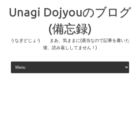
コ
ン
Unagi Dojyouのブログ
テ
ン
ツ
へ
(備忘録)
ス
キ
ッ
うなぎどじょう まあ、気ままに(適当なので記事を書いた
プ
後、読み返ししてません！)