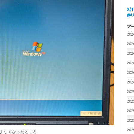
X(
@U
ア
20
20
20
20
20
20
20
20
20
20
20
まなくなったところ