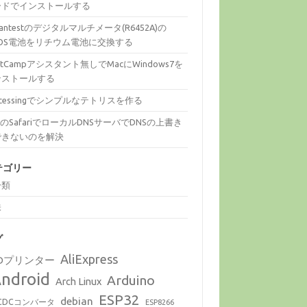
ードでインストールする
vantestのデジタルマルチメータ(R6452A)の
MOS電池をリチウム電池に交換する
otCampアシスタント無しでMacにWindows7を
ンストールする
ocessingでシンプルなテトリスを作る
cのSafariでローカルDNSサーバでDNSの上書き
できないのを解決
テゴリー
分類
味
グ
AliExpress
Dプリンター
ndroid
Arduino
Arch Linux
ESP32
debian
CDCコンバータ
ESP8266