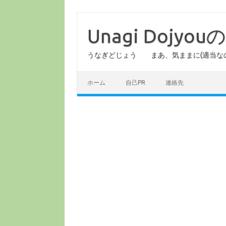
コ
ン
テ
Unagi Dojy
ン
ツ
へ
うなぎどじょう まあ、気ままに(適当な
ス
キ
ッ
プ
ホーム
自己PR
連絡先