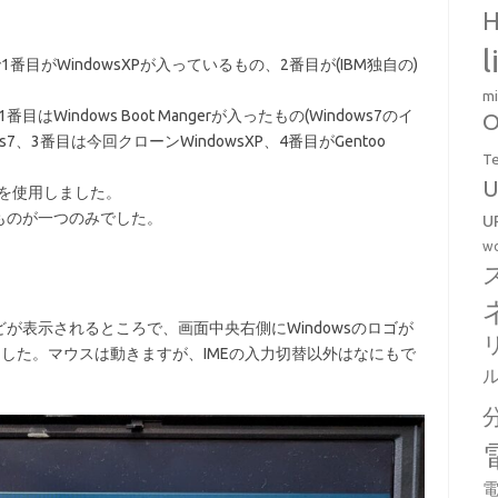
H
l
目がWindowsXPが入っているもの、2番目が(IBM独自の)
mi
Windows Boot Mangerが入ったもの(Windows7のイ
O
7、3番目は今回クローンWindowsXP、4番目がGentoo
T
U
ーを使用しました。
ものが一つのみでした。
U
wo
が表示されるところで、画面中央右側にWindowsのロゴが
ました。マウスは動きますが、IMEの入力切替以外はなにもで
電