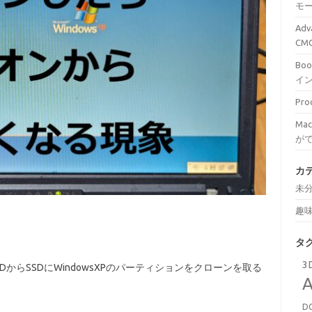
モ
Ad
C
Bo
イ
Pr
Ma
が
カ
未
趣
タ
3
HDDからSSDにWindowsXPのパーティションをクローンを取る
A
D