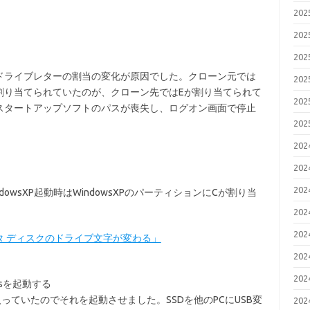
20
20
20
ドライブレターの割当の変化が原因でした。クローン元では
20
Cが割り当てられていたのが、クローン先ではEが割り当てられて
20
スタートアップソフトのパスが喪失し、ログオン画面で停止
20
20
20
20
dowsXP起動時はWindowsXPのパーティションにCが割り当
20
20
 Blog「データ ディスクのドライブ文字が変わる」
20
20
wsを起動する
入っていたのでそれを起動させました。SSDを他のPCにUSB変
20