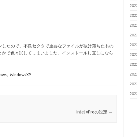
20
20
20
20
20
ーンしたので、不良セクタで重要なファイルが抜け落ちたもの
とかで色々試してしまいました。インストールし直しになら
20
20
20
ows
,
WindowsXP
20
20
Intel vProの設定
→