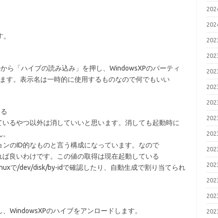
20
20
す。
20
20
ァイルから「ハイブの読み込み」を押し、WindowsXPのパーティ
20
nfigを開きます。表示名は一時的に使用するものなので何でもいい
20
20
する
20
いになっているやつ以外は消していいと思います。消しても起動時に
ん。
20
ンのID的なものと言う構成になっています。なので
20
書き換えれば良いわけです。この値の取得は現在起動している
20
uxで/dev/disk/by-idで確認したり、自動生成で割り当てられ
。
20
20
WindowsXPのハイブをアンロードします。
20