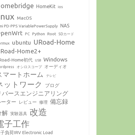
omebridge
HomeKit
ios
inux
MacOS
NAS
ni PD-PPS VariablePowerSupply
penWrt
Python
Root
PC
SDカード
URoad-Home
ubuntu
ermux
Road-Home2+
Windows
Road-Home初代
USB
オーディオ
rdpress
オシロスコープ
スマートホーム
テレビ
ネットワーク
ブログ
リバースエンジニアリング
備忘録
ルーター
レビュー
修理
改造
分解
実験器具
電子工作
子負荷IRV Electronic Load