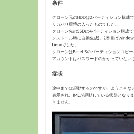
条件
クローン元のHDDは2パーティション構成で1番
リカバリ環境の入ったものでした。
クローン先のSSDは4パーティション構成で1番目は
ンストール時に自動生成)、2番目はWindows
Linuxでした。
クローンはEaseUSのパーティションコピ
アカウントはパスワードのかかっていない
症状
途中までは起動するのですが、ようこそなど
表示され、IMEが起動している状態となり
きません。