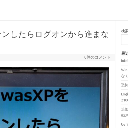
検
クローンしたらログオンから進まな
最
0件のコメント
Int
Wi
な
恐
Lo
210
追加
動
Ue