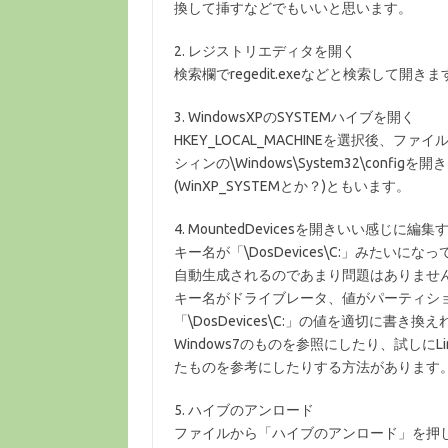
換して挿すなどでもいいと思います。
2. レジストリエディタを開く
検索欄でregedit.exeなどと検索して開きま
3. WindowsXPのSYSTEMハイブを開く
HKEY_LOCAL_MACHINEを選択後、フ
シィンの\Windows\System32\co
(WinXP_SYSTEMとか？)ともいます。
4. MountedDevicesを開きいい感じに編集
キー名が「\DosDevices\C:」みた
自動生成されるのであまり問題はありませ
キー名がドライブレータ、値がパーティショ
「\DosDevices\C:」の値を適切に
Windows7のものを参照にしたり、試しにLin
たものを参考にしたりする方法があります
5. ハイブのアンロード
ファイルから「ハイブのアンロード」を押し、