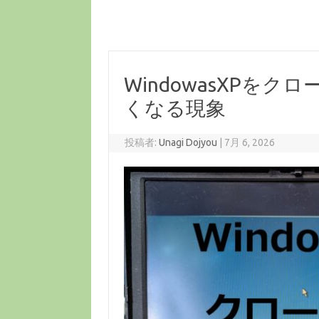
WindowasXPを
くなる現象
投稿者:
Unagi Dojyou
|
7月 6, 2026