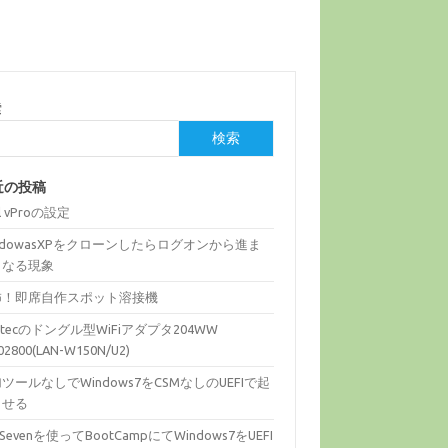
索
検索
近の投稿
el vProの設定
ndowasXPをクローンしたらログオンから進ま
くなる現象
怖！即席自作スポット溶接機
gitecのドングル型WiFiアダプタ204WW
02800(LAN-W150N/U2)
ツールなしでWindows7をCSMなしのUEFIで起
させる
fiSevenを使ってBootCampにてWindows7をUEFI