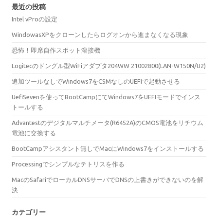
最近の投稿
Intel vProの設定
WindowasXPをクローンしたらログオンから進まなくなる現象
恐怖！即席自作スポット溶接機
Logitecのドングル型WiFiアダプタ204WW 21002800(LAN-W150N/U2)
追加ツールなしでWindows7をCSMなしのUEFIで起動させる
UefiSevenを使ってBootCampにてWindows7をUEFIモードでインス
トールする
Advantestのデジタルマルチメータ(R6452A)のCMOS電池をリチウム
電池に交換する
BootCampアシスタント無しでMacにWindows7をインストールする
Processingでシンプルなテトリスを作る
MacのSafariでローカルDNSサーバでDNSの上書きができないのを解
決
カテゴリー