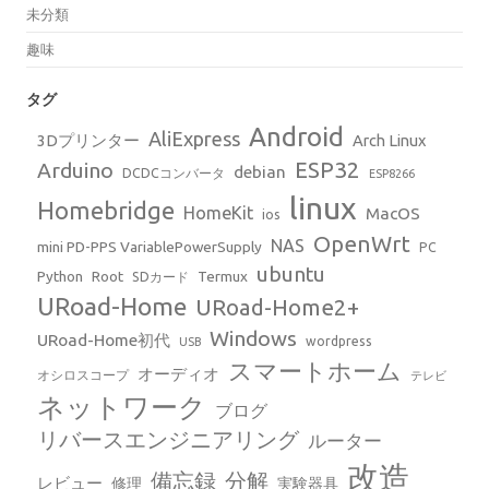
未分類
趣味
タグ
Android
AliExpress
3Dプリンター
Arch Linux
ESP32
Arduino
debian
DCDCコンバータ
ESP8266
linux
Homebridge
HomeKit
MacOS
ios
OpenWrt
NAS
mini PD-PPS VariablePowerSupply
PC
ubuntu
Python
Root
Termux
SDカード
URoad-Home
URoad-Home2+
Windows
URoad-Home初代
wordpress
USB
スマートホーム
オーディオ
オシロスコープ
テレビ
ネットワーク
ブログ
リバースエンジニアリング
ルーター
改造
備忘録
分解
レビュー
修理
実験器具