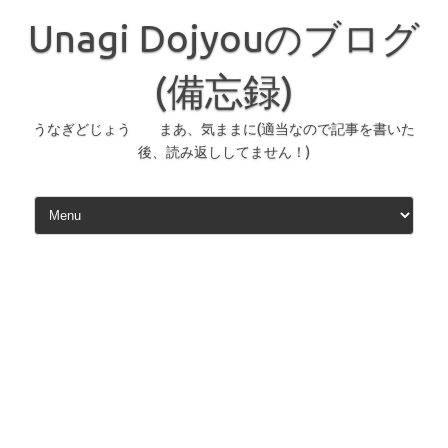
コ
ン
Unagi Dojyouのブログ
テ
ン
ツ
へ
(備忘録)
ス
キ
ッ
うなぎどじょう まあ、気ままに(適当なので記事を書いた
プ
後、読み返ししてません！)