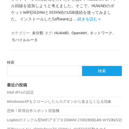
ル回線を追加しようと考えました。そこで、HUWAEIのポ
ケットWiFi(502HWと303HW)のUSB接続を使ってみまし
た。 インストールしたSoftwareは…
続きを読む »
カテゴリー:
未分類
タグ:
HUAWEI
,
OpenWrt
,
ネットワーク
,
モバイルルータ
検索
検索
最近の投稿
Intel vProの設定
WindowasXPをクローンしたらログオンから進まなくなる現象
恐怖！即席自作スポット溶接機
Logitecのドングル型WiFiアダプタ204WW 21002800(LAN-W150N/U2)