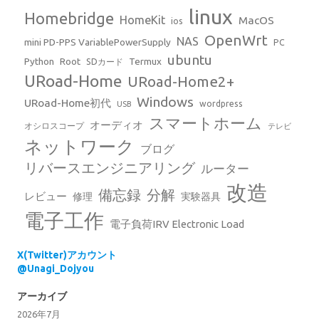
linux
Homebridge
HomeKit
MacOS
ios
OpenWrt
NAS
mini PD-PPS VariablePowerSupply
PC
ubuntu
Python
Root
Termux
SDカード
URoad-Home
URoad-Home2+
Windows
URoad-Home初代
wordpress
USB
スマートホーム
オーディオ
オシロスコープ
テレビ
ネットワーク
ブログ
リバースエンジニアリング
ルーター
改造
備忘録
分解
レビュー
修理
実験器具
電子工作
電子負荷IRV Electronic Load
X(Twitter)アカウント
@Unagi_Dojyou
アーカイブ
2026年7月