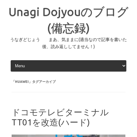
コ
ン
Unagi Dojyouのブログ
テ
ン
ツ
へ
(備忘録)
ス
キ
ッ
うなぎどじょう まあ、気ままに(適当なので記事を書いた
プ
後、読み返ししてません！)
「
HUAWEI
」タグアーカイブ
ドコモテレビターミナル
TT01を改造(ハード)