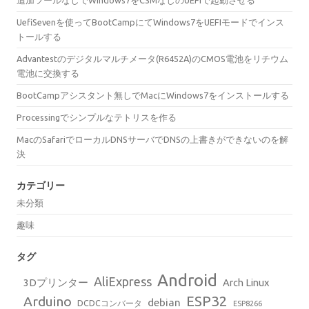
追加ツールなしでWindows7をCSMなしのUEFIで起動させる
UefiSevenを使ってBootCampにてWindows7をUEFIモードでインス
トールする
Advantestのデジタルマルチメータ(R6452A)のCMOS電池をリチウム
電池に交換する
BootCampアシスタント無しでMacにWindows7をインストールする
Processingでシンプルなテトリスを作る
MacのSafariでローカルDNSサーバでDNSの上書きができないのを解
決
カテゴリー
未分類
趣味
タグ
Android
AliExpress
3Dプリンター
Arch Linux
ESP32
Arduino
debian
DCDCコンバータ
ESP8266