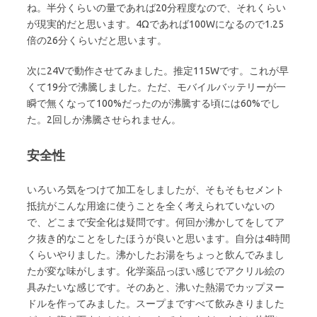
ね。半分くらいの量であれば20分程度なので、それくらい
が現実的だと思います。4Ωであれば100Wになるので1.25
倍の26分くらいだと思います。
次に24Vで動作させてみました。推定115Wです。これが早
くて19分で沸騰しました。ただ、モバイルバッテリーが一
瞬で無くなって100%だったのが沸騰する頃には60%でし
た。2回しか沸騰させられません。
安全性
いろいろ気をつけて加工をしましたが、そもそもセメント
抵抗がこんな用途に使うことを全く考えられていないの
で、どこまで安全化は疑問です。何回か沸かしてをしてア
ク抜き的なことをしたほうが良いと思います。自分は4時間
くらいやりました。沸かしたお湯をちょっと飲んでみまし
たが変な味がします。化学薬品っぽい感じでアクリル絵の
具みたいな感じです。そのあと、沸いた熱湯でカップヌー
ドルを作ってみました。スープまですべて飲みきりました