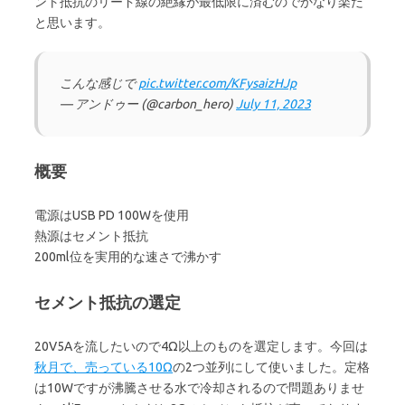
ント抵抗のリード線の絶縁が最低限に済むのでかなり楽だ
と思います。
こんな感じで
pic.twitter.com/KFysaizHJp
— アンドゥー (@carbon_hero)
July 11, 2023
概要
電源はUSB PD 100Wを使用
熱源はセメント抵抗
200ml位を実用的な速さで沸かす
セメント抵抗の選定
20V5Aを流したいので4Ω以上のものを選定します。今回は
秋月で、売ってい
る
10Ω
の2つ並列にして使いました。定格
は10Wですが沸騰させる水で冷却されるので問題ありませ