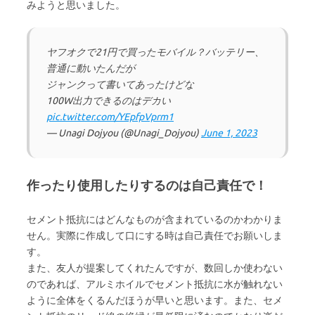
みようと思いました。
ヤフオクで21円で買ったモバイル？バッテリー、
普通に動いたんだが
ジャンクって書いてあったけどな
100W出力できるのはデカい
pic.twitter.com/YEpfpVprm1
— Unagi Dojyou (@Unagi_Dojyou)
June 1, 2023
作ったり使用したりするのは自己責任で！
セメント抵抗にはどんなものが含まれているのかわかりま
せん。実際に作成して口にする時は自己責任でお願いしま
す。
また、友人が提案してくれたんですが、数回しか使わない
のであれば、アルミホイルでセメント抵抗に水が触れない
ように全体をくるんだほうが早いと思います。また、セメ