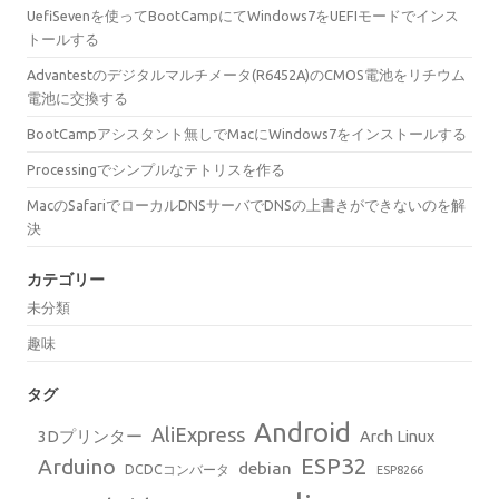
UefiSevenを使ってBootCampにてWindows7をUEFIモードでインス
トールする
Advantestのデジタルマルチメータ(R6452A)のCMOS電池をリチウム
電池に交換する
BootCampアシスタント無しでMacにWindows7をインストールする
Processingでシンプルなテトリスを作る
MacのSafariでローカルDNSサーバでDNSの上書きができないのを解
決
カテゴリー
未分類
趣味
タグ
Android
AliExpress
3Dプリンター
Arch Linux
ESP32
Arduino
debian
DCDCコンバータ
ESP8266