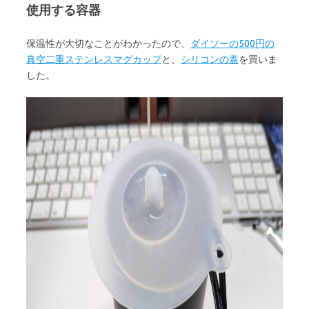
使用する容器
保温性が大切なことがわかったので、
ダイソーの500円の
真空二重ステンレスマグカップ
と、
シリコンの蓋
を買いま
した。