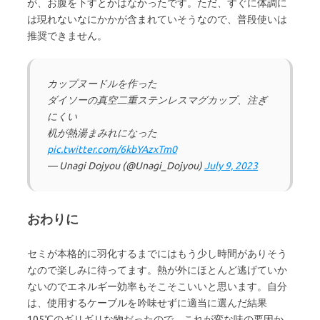
が、お腹を下すとかはなかったです。ただ、すぐに体調に
は現れないなにかかが含まれていそうなので、普段使いは
推奨できません。
カップヌードルを作った
ダイソーの真空二重ステンレスマグカップ、注ぎ
にくい
机が熱湯まみれになった
pic.twitter.com/6kbYAzxTm0
— Unagi Dojyou (@Unagi_Dojyou)
July 9, 2023
おわりに
セミが本格的に羽化するまでにはもう少し時間がありそう
なので楽しみに待ってます。熱が外にほとんど逃げていか
ないのでエネルギー効率もそこそこいいと思います。自分
は、使用するケーブルを吟味せずに適当に選んだ結果
105℃のギリギリな物だったので、これが変な味の要因か