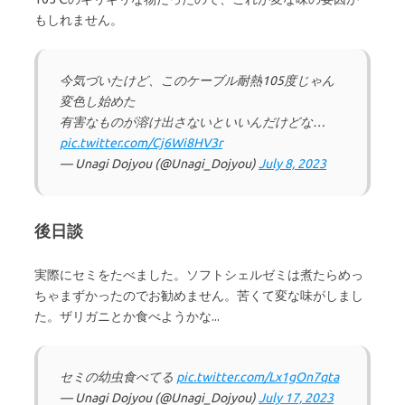
もしれません。
今気づいたけど、このケーブル耐熱105度じゃん
変色し始めた
有害なものが溶け出さないといいんだけどな…
pic.twitter.com/Cj6Wi8HV3r
— Unagi Dojyou (@Unagi_Dojyou)
July 8, 2023
後日談
実際にセミをたべました。ソフトシェルゼミは煮たらめっ
ちゃまずかったのでお勧めません。苦くて変な味がしまし
た。ザリガニとか食べようかな...
セミの幼虫食べてる
pic.twitter.com/Lx1gOn7qta
— Unagi Dojyou (@Unagi_Dojyou)
July 17, 2023