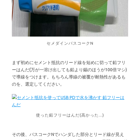
セメダインバスコークN
まず初めにセメント抵抗のリード線を短めに切って鉛フリ
ーはんだ(万が一溶け出しても鉛より錫のほうが100倍マシ)
で導線をつけます。もちろん導線の被覆が耐熱性があるも
のを、選定してください。
使った鉛フリーはんだ(高かった...)
その後、バスコークNでハンダした部分とリード線が見え