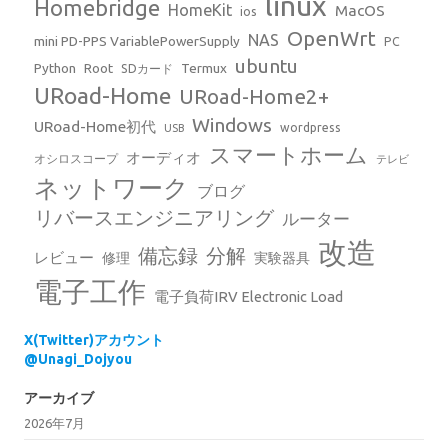
linux
Homebridge
HomeKit
MacOS
ios
OpenWrt
NAS
mini PD-PPS VariablePowerSupply
PC
ubuntu
Python
Root
Termux
SDカード
URoad-Home
URoad-Home2+
Windows
URoad-Home初代
wordpress
USB
スマートホーム
オーディオ
オシロスコープ
テレビ
ネットワーク
ブログ
リバースエンジニアリング
ルーター
改造
備忘録
分解
レビュー
修理
実験器具
電子工作
電子負荷IRV Electronic Load
X(Twitter)アカウント
@Unagi_Dojyou
アーカイブ
2026年7月