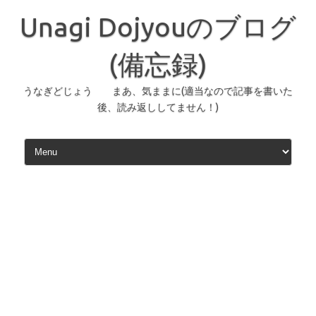
コ
ン
Unagi Dojyouのブログ
テ
ン
ツ
へ
(備忘録)
ス
キ
ッ
うなぎどじょう まあ、気ままに(適当なので記事を書いた
プ
後、読み返ししてません！)