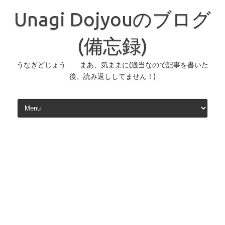
コ
ン
Unagi Dojyouのブログ
テ
ン
ツ
へ
(備忘録)
ス
キ
ッ
うなぎどじょう まあ、気ままに(適当なので記事を書いた
プ
後、読み返ししてません！)