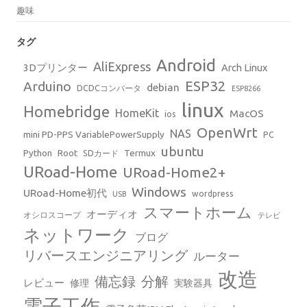
趣味
タグ
Android
AliExpress
3Dプリンター
Arch Linux
ESP32
Arduino
debian
DCDCコンバータ
ESP8266
linux
Homebridge
HomeKit
MacOS
ios
OpenWrt
NAS
mini PD-PPS VariablePowerSupply
PC
ubuntu
Python
Root
Termux
SDカード
URoad-Home
URoad-Home2+
Windows
URoad-Home初代
wordpress
USB
スマートホーム
オーディオ
オシロスコープ
テレビ
ネットワーク
ブログ
リバースエンジニアリング
ルーター
改造
備忘録
分解
レビュー
修理
実験器具
電子工作