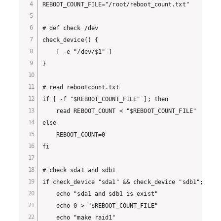
REBOOT_COUNT_FILE="/root/reboot_count.txt"

# def check /dev

check_device() {

    [ -e "/dev/$1" ]

}

# read rebootcount.txt

if [ -f "$REBOOT_COUNT_FILE" ]; then

    read REBOOT_COUNT < "$REBOOT_COUNT_FILE"

else

    REBOOT_COUNT=0

fi

# check sda1 and sdb1

if check_device "sda1" && check_device "sdb1"; then

    echo "sda1 and sdb1 is exist"

    echo 0 > "$REBOOT_COUNT_FILE"

    echo "make raid1"
