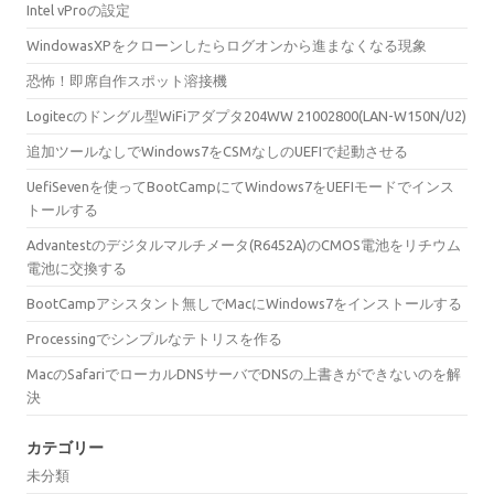
Intel vProの設定
WindowasXPをクローンしたらログオンから進まなくなる現象
恐怖！即席自作スポット溶接機
Logitecのドングル型WiFiアダプタ204WW 21002800(LAN-W150N/U2)
追加ツールなしでWindows7をCSMなしのUEFIで起動させる
UefiSevenを使ってBootCampにてWindows7をUEFIモードでインス
トールする
Advantestのデジタルマルチメータ(R6452A)のCMOS電池をリチウム
電池に交換する
BootCampアシスタント無しでMacにWindows7をインストールする
Processingでシンプルなテトリスを作る
MacのSafariでローカルDNSサーバでDNSの上書きができないのを解
決
カテゴリー
未分類