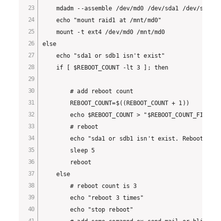
    mdadm --assemble /dev/md0 /dev/sda1 /dev/sdb1

    echo "mount raid1 at /mnt/md0"

    mount -t ext4 /dev/md0 /mnt/md0

else

    echo "sda1 or sdb1 isn't exist"

    if [ $REBOOT_COUNT -lt 3 ]; then

        # add reboot count

        REBOOT_COUNT=$((REBOOT_COUNT + 1))

        echo $REBOOT_COUNT > "$REBOOT_COUNT_FILE"

        # reboot

        echo "sda1 or sdb1 isn't exist. Reboot in 5
        sleep 5

        reboot

    else

        # reboot count is 3

        echo "reboot 3 times"

        echo "stop reboot"
