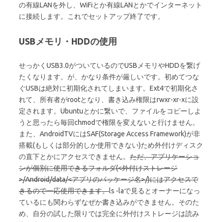
の有線LANを外し、WiFiとか有線LANとかでインターネット
に接続します。これでセットアップ終了です。
USBメモリ・HDDの使用
せっかくUSB3.0がついているのでUSBメモリやHDDを繋げ
たくなります。が、かなり条件が厳しいです。初めてつな
ぐUSBは絶対に初期化されてしまいます。Ext4で初期化さ
れて、所有者がrootとなり、書き込み権限はrwxr-xr-xに設
定されます。Ubuntuとかに繋いで、ファイルをコピーしよ
うと思ったら毎回chmodで権限を変えないと行けません。
また、AndroidTVにはSAF(Storage Access Framework)が非
搭載(もしくは部分的しか使用できない)ため外付けディスク
の直下とかにアクセスできません。
ただ、アプリケーショ
ンが個別に使用できるフォルダ(<外付けストレージ
>/Android/data/<アプリのパッケージ名>/)にはアクセスで
きるので一応使用できます。
ls -laで見るとオーナーになっ
ているにも関わらずなぜか書き込みができません。そのた
め、自分の試した限りでは完全に外付けストレージは読み