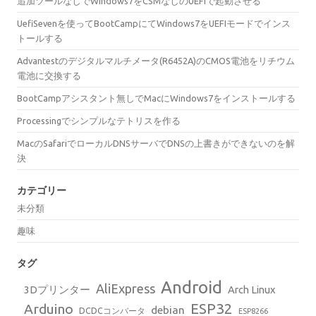
追加ツールなしでWindows7をCSMなしのUEFIで起動させる
UefiSevenを使ってBootCampにてWindows7をUEFIモードでインス
トールする
Advantestのデジタルマルチメータ(R6452A)のCMOS電池をリチウム
電池に交換する
BootCampアシスタント無しでMacにWindows7をインストールする
Processingでシンプルなテトリスを作る
MacのSafariでローカルDNSサーバでDNSの上書きができないのを解
決
カテゴリー
未分類
趣味
タグ
Android
AliExpress
3Dプリンター
Arch Linux
ESP32
Arduino
debian
DCDCコンバータ
ESP8266