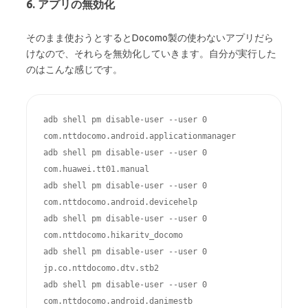
6. アプリの無効化
そのまま使おうとするとDocomo製の使わないアプリだら
けなので、それらを無効化していきます。自分が実行した
のはこんな感じです。
adb shell pm disable-user --user 0 
com.nttdocomo.android.applicationmanager

adb shell pm disable-user --user 0 
com.huawei.tt01.manual

adb shell pm disable-user --user 0 
com.nttdocomo.android.devicehelp

adb shell pm disable-user --user 0 
com.nttdocomo.hikaritv_docomo

adb shell pm disable-user --user 0 
jp.co.nttdocomo.dtv.stb2

adb shell pm disable-user --user 0 
com.nttdocomo.android.danimestb
