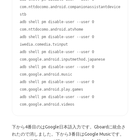
com.nttdocomo.android.companionassistantdevice
stb

adb shell pm disable-user --user 0 
com.nttdocomo.android.atvhome

adb shell pm disable-user --user 0 
iwedia.comedia.tvinput

adb shell pm disable-user --user 0 
com.google.android.inputmethod.japanese

adb shell pm disable-user --user 0 
com.google.android.music

adb shell pm disable-user --user 0 
com.google.android.play.games

adb shell pm disable-user --user 0 
com.google.android.videos
下から4番目のはGoogle日本語入力です。Gboardに統合さ
れたので消しました。下から3番目はGoogle Musicです。