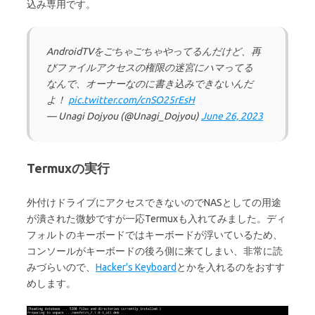
込み専用です。
AndroidTVをごちゃごちゃやってるんだけど、再
びファイルアクセスの権限の迷宮にハマってる
なんで、オーナーなのに書き込みできないんだ
よ！
pic.twitter.com/cnSO25rEsH
— Unagi Dojyou (@Unagi_Dojyou)
June 26, 2023
Termuxの実行
外付けドライブにアクセスできないのでNASとしての用途
が潰された微妙ですが一応Termuxも入れてみました。ディ
フォルトのキーボードではキーボードが浮いているため、
コンソールがキーボードの後ろ側に来てしまい、非常に読
みづらいので、
Hacker's Keyboard
とかを入れるのをおすす
めします。