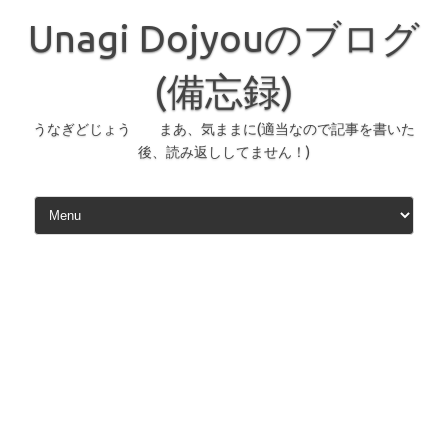
コ
ン
Unagi Dojyouのブログ
テ
ン
ツ
へ
(備忘録)
ス
キ
ッ
うなぎどじょう まあ、気ままに(適当なので記事を書いた
プ
後、読み返ししてません！)