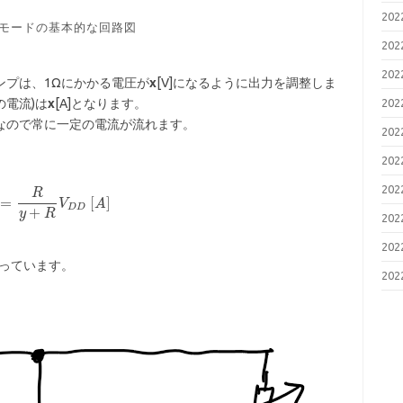
20
モードの基本的な回路図
20
20
アンプは、1Ωにかかる電圧が
x
[V]になるように出力を調整しま
の電流)は
x
[A]となります。
20
定なので常に一定の電流が流れます。
20
20
20
R
=
[
]
V
A
D
D
+
y
R
20
20
まっています。
20