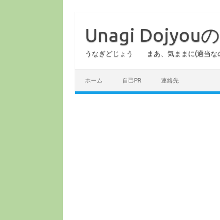
コ
ン
テ
Unagi Dojy
ン
ツ
へ
うなぎどじょう まあ、気ままに(適当な
ス
キ
ッ
プ
ホーム
自己PR
連絡先