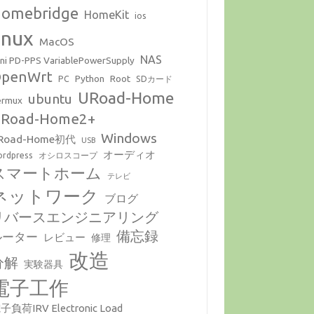
omebridge
HomeKit
ios
inux
MacOS
NAS
ni PD-PPS VariablePowerSupply
penWrt
Python
Root
PC
SDカード
URoad-Home
ubuntu
ermux
Road-Home2+
Windows
Road-Home初代
USB
オーディオ
rdpress
オシロスコープ
スマートホーム
テレビ
ネットワーク
ブログ
リバースエンジニアリング
備忘録
ルーター
レビュー
修理
改造
分解
実験器具
電子工作
子負荷IRV Electronic Load