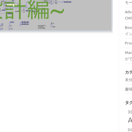
モ
Ad
C
Bo
イ
Pr
Ma
が
カ
未
趣
タ
3
A
D