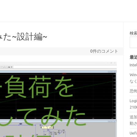
検
た~設計編~
0件のコメント
最
Int
Wi
な
恐
Lo
210
追加
動
Ue