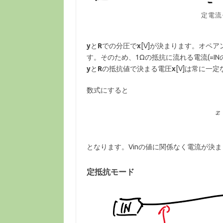
定電流
y
と
R
での分圧で
x
[V]が決まります。オペ
す。そのため、1Ωの抵抗に流れる電流(=IN
y
と
R
の抵抗値で決まる電圧
x
[V]は常に一
数式にすると
x
となります。Vinの値に関係なく電流が決
定抵抗モード