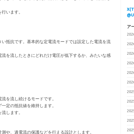
X(
を行います。
@U
ア
20
きい抵抗です。基本的な定電流モードでは設定した電流を流
20
20
電流を流したときにどれだけ電圧が低下するか、みたいな感
20
20
20
20
電流を流し続けるモードです。
20
ず一定の抵抗値を維持します。
20
を流します。
20
20
計測や、過電流の保護などを行える設計とします。