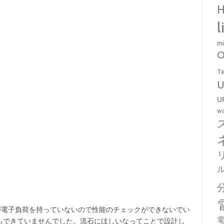
H
l
mi
O
T
U
U
wo
が電子負荷を持っていないので性能のチェックができないでい
電
もできていませんでした。流石にほしいなってことで設計し