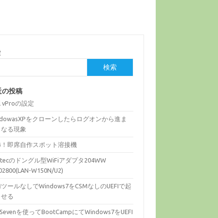
索
検索
近の投稿
el vProの設定
ndowasXPをクローンしたらログオンから進ま
くなる現象
怖！即席自作スポット溶接機
gitecのドングル型WiFiアダプタ204WW
02800(LAN-W150N/U2)
ツールなしでWindows7をCSMなしのUEFIで起
させる
fiSevenを使ってBootCampにてWindows7をUEFI