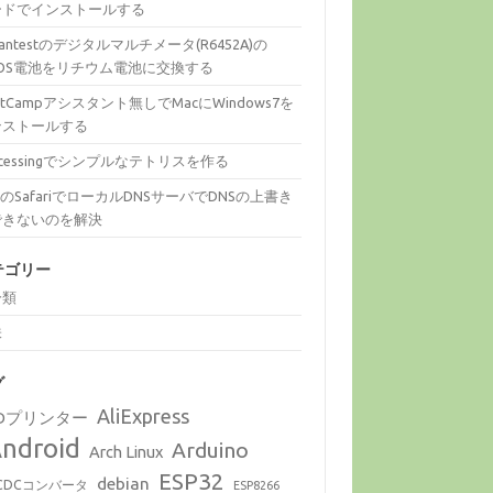
ードでインストールする
vantestのデジタルマルチメータ(R6452A)の
MOS電池をリチウム電池に交換する
otCampアシスタント無しでMacにWindows7を
ンストールする
ocessingでシンプルなテトリスを作る
cのSafariでローカルDNSサーバでDNSの上書き
できないのを解決
テゴリー
分類
味
グ
AliExpress
Dプリンター
ndroid
Arduino
Arch Linux
ESP32
debian
CDCコンバータ
ESP8266