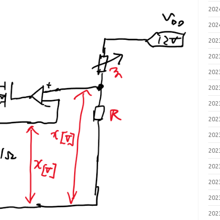
20
20
20
20
20
20
20
20
20
20
20
20
20
20