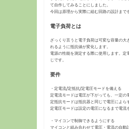
て自作してみることにしました。
今回は原理から実際に組む回路の設計まで
電子負荷とは
ざっくり言うと電子負荷は可変な容量の大
れるように抵抗値が変化します。
電源の性能を測定する際に使用します。定
じです。
要件
・定電流/定抵抗/定電圧モードを備える
定電流モードは電圧が下がっても、一定の
定抵抗モードは抵抗器と同じで電圧によら
定電圧モードは設定の電圧になるまで電流
・マイコンで制御できるようにする
マイコンと組み合わせて電圧・電流の自動