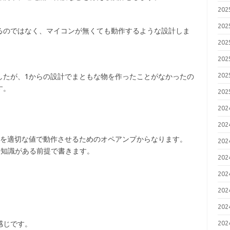
20
20
るのではなく、マイコンが無くても動作するような設計しま
20
20
20
したが、1からの設計でまともな物を作ったことがなかったの
す。
20
20
20
SFETを適切な値で動作させるためのオペアンプからなります。
20
的な知識がある前提で書きます。
20
20
20
20
20
感じです。