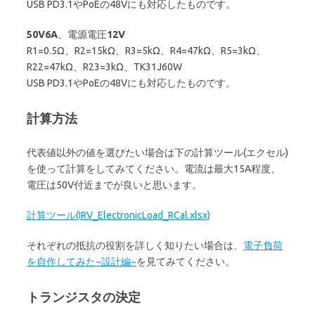
USB PD3.1やPoEの48Vにも対応したものです。
50V6A
、電源電圧
12V
R1=0.5Ω、R2=15kΩ、R3=5kΩ、R4=47kΩ、R5=3kΩ、
R22=47kΩ、R23=3kΩ、TK31J60W
USB PD3.1やPoEの48Vにも対応したものです。
計算方法
代表値以外の値を選びたい場合は下の計算ツール(エクセル)
を使って計算をしてみてください。電流は最大15A程度、
電圧は50V付近までが良いと思います。
計算ツール(IRV_ElectronicLoad_RCal.xlsx)
それぞれの抵抗の役割を詳しく知りたい場合は、
電子負荷
を自作してみた~設計編~
を見てみてください。
トランジスタの決定