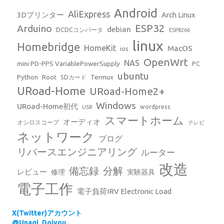
Android
AliExpress
3Dプリンター
Arch Linux
ESP32
Arduino
debian
DCDCコンバータ
ESP8266
linux
Homebridge
HomeKit
MacOS
ios
OpenWrt
NAS
mini PD-PPS VariablePowerSupply
PC
ubuntu
Python
Root
Termux
SDカード
URoad-Home
URoad-Home2+
Windows
URoad-Home初代
wordpress
USB
スマートホーム
オーディオ
オシロスコープ
テレビ
ネットワーク
ブログ
リバースエンジニアリング
ルーター
改造
備忘録
分解
レビュー
修理
実験器具
電子工作
電子負荷IRV Electronic Load
X(Twitter)アカウント
@Unagi_Dojyou