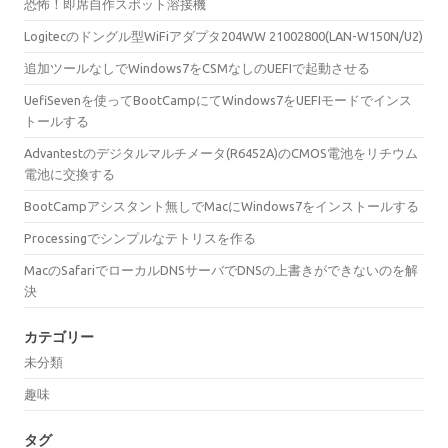
恐怖！即席自作スポット溶接機
Logitecのドングル型WiFiアダプタ204WW 21002800(LAN-W150N/U2)
追加ツールなしでWindows7をCSMなしのUEFIで起動させる
UefiSevenを使ってBootCampにてWindows7をUEFIモードでインス
トールする
Advantestのデジタルマルチメータ(R6452A)のCMOS電池をリチウム
電池に交換する
BootCampアシスタント無しでMacにWindows7をインストールする
Processingでシンプルなテトリスを作る
MacのSafariでローカルDNSサーバでDNSの上書きができないのを解
決
カテゴリー
未分類
趣味
タグ