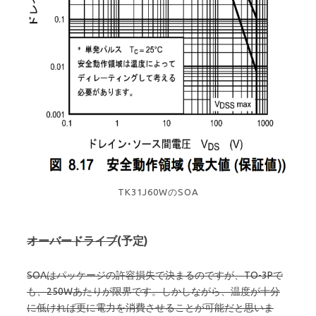
TK31J60WのSOA
オーバードライブ
(予定)
SOAはパッケージの許容損失で決まるのですが、TO-3Pで
も、250Wあたりが限界です。しかしながら、温度が十分
に低ければ更に電力を消費させることが可能だと思いま