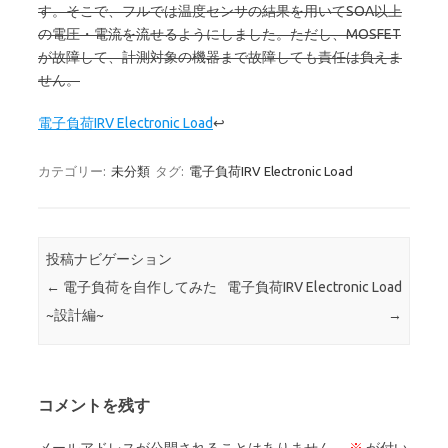
す。そこで、フルでは温度センサの結果を用いてSOA以上
の電圧・電流を流せるようにしました。ただし、MOSFET
が故障して、計測対象の機器まで故障しても責任は負えま
せん。
電子負荷IRV Electronic Load
↩
カテゴリー:
未分類
タグ:
電子負荷IRV Electronic Load
投稿ナビゲーション
←
電子負荷を自作してみた
電子負荷IRV Electronic Load
~設計編~
→
コメントを残す
メールアドレスが公開されることはありません。
※
が付い