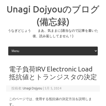
コ
ン
Unagi Dojyouのブログ
テ
ン
ツ
へ
(備忘録)
ス
キ
ッ
うなぎどじょう まあ、気ままに(適当なので記事を書いた
プ
後、読み返ししてません！)
電子負荷IRV Electronic Load
抵抗値とトランジスタの決定
投稿者:
Unagi Dojyou
|
5月 5, 2024
このページでは、使用する抵抗値の決定方法を説明しま
す。