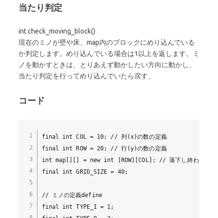
当たり判定
int check_moving_block()
現在のミノが壁や床、map内のブロックにめり込んでいる
か判定します。めり込んでいる場合は1以上を返します。ミ
ノを動かすときは、とりあえず動かしたい方向に動かし、
当たり判定を行ってめり込んでいたら戻す、
コード
final int COL = 10; // 列(x)の数の定義

final int ROW = 20; // 行(y)の数の定義

int map[][] = new int [ROW][COL]; // 落下し
final int GRID_SIZE = 40;

// ミノの定義define

final int TYPE_I = 1;
