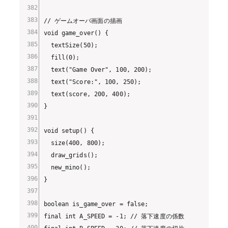
// ゲームオーバ画面の描画

void game_over() {

  textSize(50);

  fill(0);

  text("Game Over", 100, 200);

  text("Score:", 100, 250);

  text(score, 200, 400);

}

void setup() {

  size(400, 800);

  draw_grids();

  new_mino();

}

boolean is_game_over = false;

final int A_SPEED = -1; // 落下速度の係数
