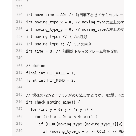
}

int move_time = 30; // 前回落下させてからのフレーム数を
int moving_type_x = 0; // moving_typeの左上のマス

int moving_type_y = 0; // moving_typeの左上のマス

int moving_type; // ミノの種類

int moving_type_r; // ミノの向き

int time = 0; // 前回落下からのフレーム数を記録

// define

final int HIT_WALL = 1;

final int HIT_MINO = 2;

// 現在のxとyとrでミノがめり込むかどうか、1は壁、2は下にミ
int check_moving_mino() {

  for (int y = 0; y < 4; y++) {

    for (int x = 0; x < 4; x++) {

      if (MINO[moving_type][moving_type_r][y][x] > 
        if (moving_type_x + x >= COL) { // 右端
