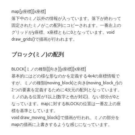
map[y座標][x座標]
落下中のミノ以外の情報が入っています。落下が終わって
固定されたミノがこの配列にコピーされます。一番左上の
グリッドがy座標、x座標ともに0となっています。void
draw_grids()で描画が行われます。
ブロック(ミノ)の配列
BLOCK[ミノの種類][向き][y座標][x座標]
基本的にはどの様な形なのかを定義する4x4の座標情報で
すが、ミノの種類(moving_block)と向き(moving_block_r)の
2つの要素を定義するために4次元の配列となっています。
ミノのある位置が1以上(数字と色が対応)、ない部分が0と
なっています。mapに対するBLOCKの位置は一番左上の座
標を基準としています。
void draw_moving_block()で描画が行われ、ミノの部分を
mapの描画に上書きするような感じになっています。