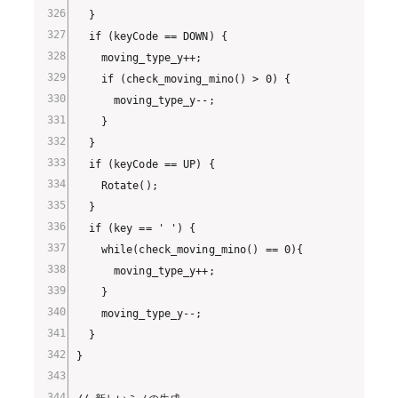
  }

  if (keyCode == DOWN) {

    moving_type_y++;

    if (check_moving_mino() > 0) {

      moving_type_y--;

    }

  }

  if (keyCode == UP) {

    Rotate();

  }

  if (key == ' ') {

    while(check_moving_mino() == 0){

      moving_type_y++;

    }

    moving_type_y--;

  }

}
