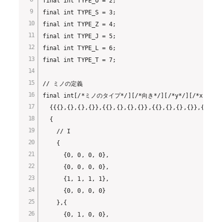
final int TYPE_O = 2;

final int TYPE_S = 3;

final int TYPE_Z = 4;

final int TYPE_J = 5;

final int TYPE_L = 6;

final int TYPE_T = 7;

// ミノの定義

final int[/*ミノのタイプ*/][/*向き*/][/*y*/][/*x*/] MI
  {{{},{},{},{}},{{},{},{},{}},{{},{},{},{}},{{},{}
  {

    // I

    {

      {0, 0, 0, 0},

      {0, 0, 0, 0},

      {1, 1, 1, 1},

      {0, 0, 0, 0}

    },{

      {0, 1, 0, 0},
