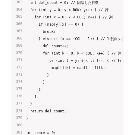
  int del_count = 0; // 削除した行数

  for (int y = 0; y < ROW; y++) { // 行

    for (int x = 0; x < COL; x++) { // 列

      if (map[y][x] == 0) {

        break;

      } else if (x == (COL - 1)) { // 1行揃っていたと
        del_count++;

        for (int k = 0; k < COL; k++) { // 列

          for (int l = y; 0 < l; l--) { // 行

            map[l][k] = map[l - 1][k]; 

          }

        }

      }

    }

  }

  return del_count;

}

int score = 0;
