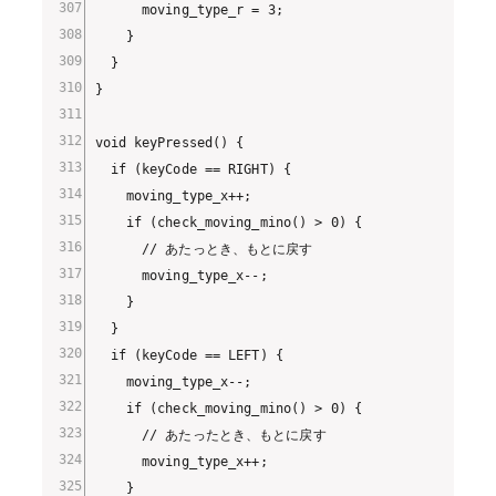
      moving_type_r = 3;

    }

  }

}

void keyPressed() {

  if (keyCode == RIGHT) {

    moving_type_x++;

    if (check_moving_mino() > 0) {

      // あたっとき、もとに戻す

      moving_type_x--;

    }

  }

  if (keyCode == LEFT) {

    moving_type_x--;

    if (check_moving_mino() > 0) {

      // あたったとき、もとに戻す

      moving_type_x++;

    }
