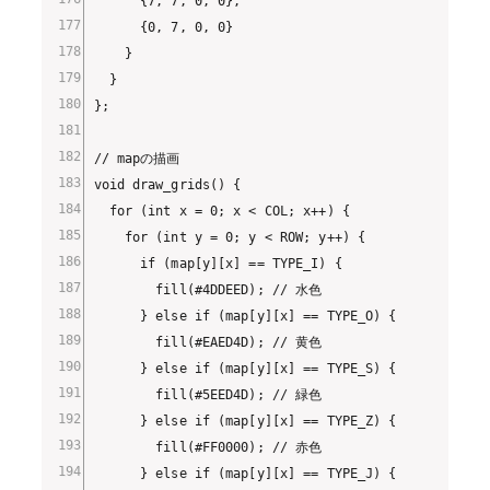
      {7, 7, 0, 0},

      {0, 7, 0, 0}

    }

  }

};

// mapの描画

void draw_grids() {

  for (int x = 0; x < COL; x++) {

    for (int y = 0; y < ROW; y++) {

      if (map[y][x] == TYPE_I) {

        fill(#4DDEED); // 水色

      } else if (map[y][x] == TYPE_O) {

        fill(#EAED4D); // 黄色

      } else if (map[y][x] == TYPE_S) {

        fill(#5EED4D); // 緑色

      } else if (map[y][x] == TYPE_Z) {

        fill(#FF0000); // 赤色

      } else if (map[y][x] == TYPE_J) {
