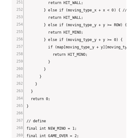
          return HIT_WALL;

        } else if (moving_type_x + x < 0) { // 左端

          return HIT_WALL;

        } else if (moving_type_y + y >= ROW) { // 床
          return HIT_MINO;

        } else if (moving_type_y + y >= 0) {

          if (map[moving_type_y + y][moving_ty
            return HIT_MINO;

          }

        }

      }

    }

  }

  return 0;

}

// define

final int NEW_MINO = 1;

final int GAME_OVER = 2;
