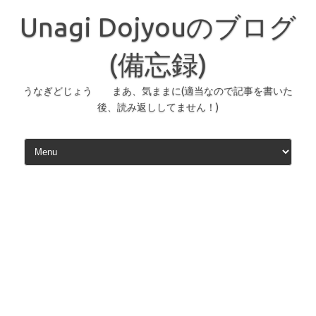
コ
ン
Unagi Dojyouのブログ
テ
ン
ツ
へ
(備忘録)
ス
キ
ッ
うなぎどじょう まあ、気ままに(適当なので記事を書いた
プ
後、読み返ししてません！)