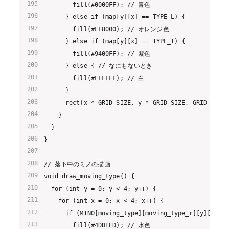
        fill(#0000FF); // 青色

      } else if (map[y][x] == TYPE_L) {

        fill(#FF8000); // オレンジ色

      } else if (map[y][x] == TYPE_T) {

        fill(#9400FF); // 紫色

      } else { // なにもないとき

        fill(#FFFFFF); // 白

      }

      rect(x * GRID_SIZE, y * GRID_SIZE, GRID_SIZE,
    }

  }

}

// 落下中のミノの描画

void draw_moving_type() {

  for (int y = 0; y < 4; y++) {

    for (int x = 0; x < 4; x++) {

      if (MINO[moving_type][moving_type_r][y][x] ==
        fill(#4DDEED); // 水色
