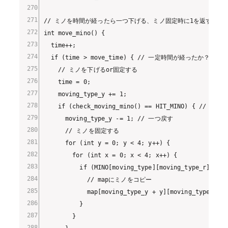
// ミノを時間が経ったら一つ下げる、ミノ固定時に1を返す

int move_mino() {

  time++;

  if (time > move_time) { // 一定時間が経ったか？

    // ミノを下げるor固定する

    time = 0;

    moving_type_y += 1;

    if (check_moving_mino() == HIT_MINO) { //
      moving_type_y -= 1; // 一つ戻す

      // ミノを固定する

      for (int y = 0; y < 4; y++) {

        for (int x = 0; x < 4; x++) {

          if (MINO[moving_type][moving_type_r][y][x
            // mapにミノをコピー

            map[moving_type_y + y][moving_type_x + 
          }

        }
