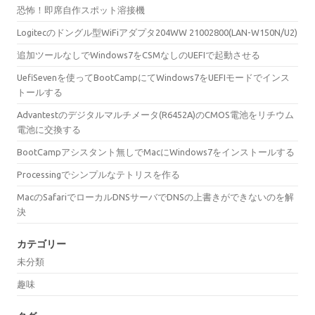
恐怖！即席自作スポット溶接機
Logitecのドングル型WiFiアダプタ204WW 21002800(LAN-W150N/U2)
追加ツールなしでWindows7をCSMなしのUEFIで起動させる
UefiSevenを使ってBootCampにてWindows7をUEFIモードでインス
トールする
Advantestのデジタルマルチメータ(R6452A)のCMOS電池をリチウム
電池に交換する
BootCampアシスタント無しでMacにWindows7をインストールする
Processingでシンプルなテトリスを作る
MacのSafariでローカルDNSサーバでDNSの上書きができないのを解
決
カテゴリー
未分類
趣味