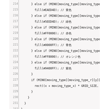
      } else if (MINO[moving_type][moving_type_r][y
        fill(#EAED4D); // 黄色

      } else if (MINO[moving_type][moving_type_r][y
        fill(#5EED4D); // 緑色

      } else if (MINO[moving_type][moving_type_r][y
        fill(#FF0000); // 赤色

      } else if (MINO[moving_type][moving_type_r][y
        fill(#0000FF); // 青色

      } else if (MINO[moving_type][moving_type_r][y
        fill(#FF8000); // オレンジ色

      } else if (MINO[moving_type][moving_type_r][y
        fill(#9400FF); // 紫色

      }

      if (MINO[moving_type][moving_type_r][y][x] > 
        rect((x + moving_type_x) * GRID_SIZE, (y + 
      }

    }

  }
