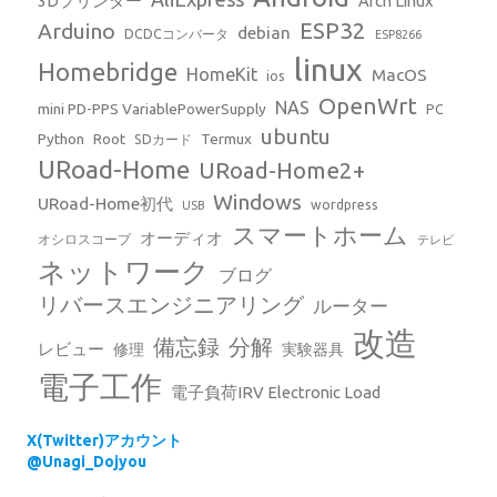
3Dプリンター
Arch Linux
ESP32
Arduino
debian
DCDCコンバータ
ESP8266
linux
Homebridge
HomeKit
MacOS
ios
OpenWrt
NAS
mini PD-PPS VariablePowerSupply
PC
ubuntu
Python
Root
Termux
SDカード
URoad-Home
URoad-Home2+
Windows
URoad-Home初代
wordpress
USB
スマートホーム
オーディオ
オシロスコープ
テレビ
ネットワーク
ブログ
リバースエンジニアリング
ルーター
改造
備忘録
分解
レビュー
修理
実験器具
電子工作
電子負荷IRV Electronic Load
X(Twitter)アカウント
@Unagi_Dojyou