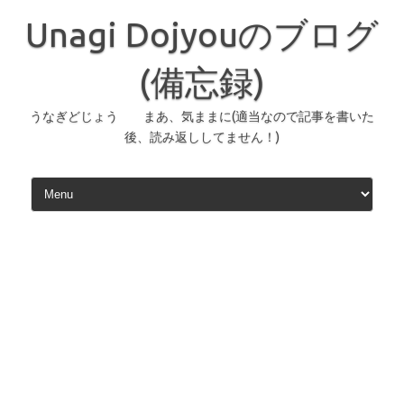
コ
ン
Unagi Dojyouのブログ
テ
ン
ツ
へ
(備忘録)
ス
キ
ッ
うなぎどじょう まあ、気ままに(適当なので記事を書いた
プ
後、読み返ししてません！)