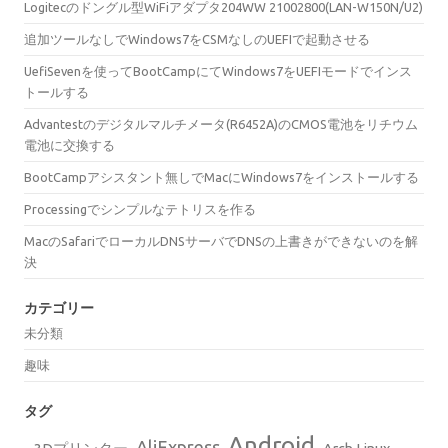
Logitecのドングル型WiFiアダプタ204WW 21002800(LAN-W150N/U2)
追加ツールなしでWindows7をCSMなしのUEFIで起動させる
UefiSevenを使ってBootCampにてWindows7をUEFIモードでインス
トールする
Advantestのデジタルマルチメータ(R6452A)のCMOS電池をリチウム
電池に交換する
BootCampアシスタント無しでMacにWindows7をインストールする
Processingでシンプルなテトリスを作る
MacのSafariでローカルDNSサーバでDNSの上書きができないのを解
決
カテゴリー
未分類
趣味
タグ
Android
AliExpress