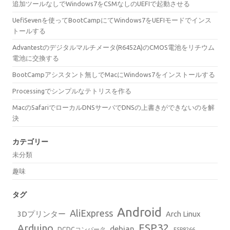
追加ツールなしでWindows7をCSMなしのUEFIで起動させる
UefiSevenを使ってBootCampにてWindows7をUEFIモードでインス
トールする
Advantestのデジタルマルチメータ(R6452A)のCMOS電池をリチウム
電池に交換する
BootCampアシスタント無しでMacにWindows7をインストールする
Processingでシンプルなテトリスを作る
MacのSafariでローカルDNSサーバでDNSの上書きができないのを解
決
カテゴリー
未分類
趣味
タグ
Android
AliExpress
3Dプリンター
Arch Linux
ESP32
Arduino
debian
DCDCコンバータ
ESP8266