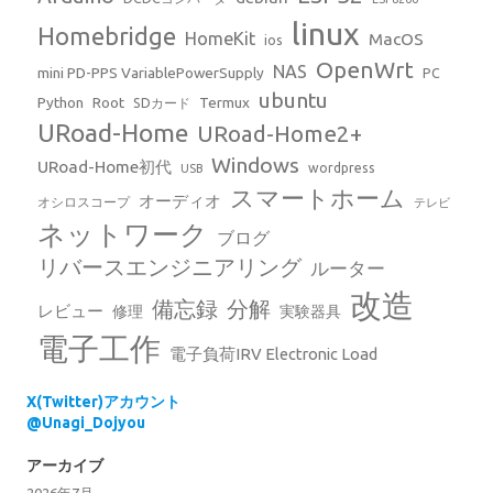
linux
Homebridge
HomeKit
MacOS
ios
OpenWrt
NAS
mini PD-PPS VariablePowerSupply
PC
ubuntu
Python
Root
Termux
SDカード
URoad-Home
URoad-Home2+
Windows
URoad-Home初代
wordpress
USB
スマートホーム
オーディオ
オシロスコープ
テレビ
ネットワーク
ブログ
リバースエンジニアリング
ルーター
改造
備忘録
分解
レビュー
修理
実験器具
電子工作
電子負荷IRV Electronic Load
X(Twitter)アカウント
@Unagi_Dojyou
アーカイブ