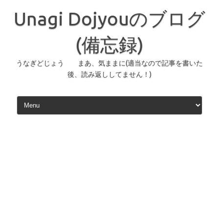
コ
ン
Unagi Dojyouのブログ
テ
ン
ツ
へ
(備忘録)
ス
キ
ッ
うなぎどじょう まあ、気ままに(適当なので記事を書いた
プ
後、読み返ししてません！)