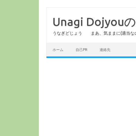
コ
ン
テ
Unagi Dojy
ン
ツ
へ
うなぎどじょう まあ、気ままに(適当な
ス
キ
ッ
プ
ホーム
自己PR
連絡先