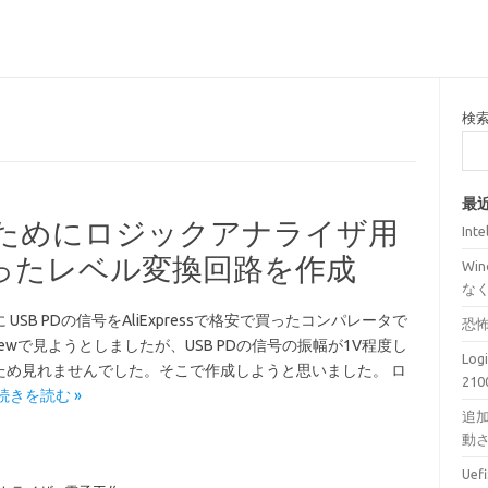
検
最
見るためにロジックアナライザ用
Int
ったレベル変換回路を作成
Wi
な
 USB PDの信号をAliExpressで格安で買ったコンパレータで
恐
eViewで見ようとしましたが、USB PDの信号の振幅が1V程度し
Lo
ため見れませんでした。そこで作成しようと思いました。 ロ
210
続きを読む »
追加
動
Ue