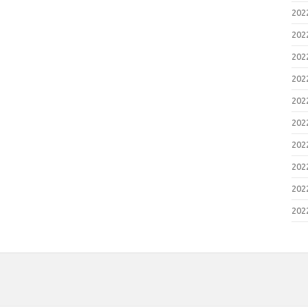
20
20
20
20
20
20
20
20
20
20