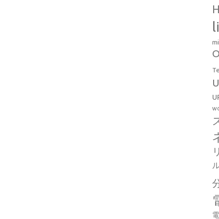
H
l
mi
O
T
U
U
wo
電