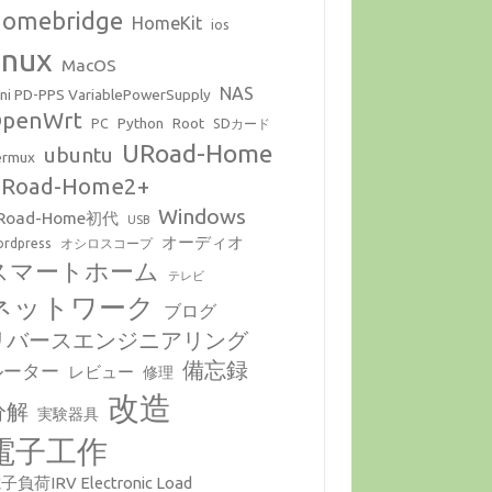
omebridge
HomeKit
ios
inux
MacOS
NAS
ni PD-PPS VariablePowerSupply
penWrt
Python
Root
PC
SDカード
URoad-Home
ubuntu
ermux
Road-Home2+
Windows
Road-Home初代
USB
オーディオ
rdpress
オシロスコープ
スマートホーム
テレビ
ネットワーク
ブログ
リバースエンジニアリング
備忘録
ルーター
レビュー
修理
改造
分解
実験器具
電子工作
子負荷IRV Electronic Load