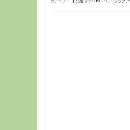
カテゴリー:
未分類
タグ:
USB PD
,
ロジックア