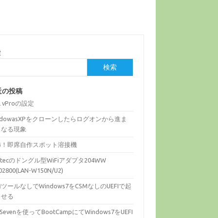
索
検索
近の投稿
el vProの設定
ndowasXPをクローンしたらログオンから進ま
くなる現象
怖！即席自作スポット溶接機
gitecのドングル型WiFiアダプタ204WW
02800(LAN-W150N/U2)
ツールなしでWindows7をCSMなしのUEFIで起
させる
fiSevenを使ってBootCampにてWindows7をUEFI