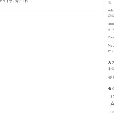
ナライザ
,
電子工作
モ
Ad
C
Bo
イ
Pr
Ma
が
カ
未
趣
タ
3
A
D