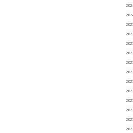
20
20
20
20
20
20
20
20
20
20
20
20
20
20