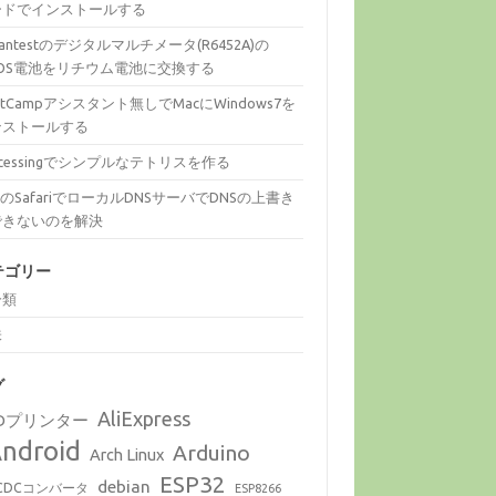
ードでインストールする
vantestのデジタルマルチメータ(R6452A)の
MOS電池をリチウム電池に交換する
otCampアシスタント無しでMacにWindows7を
ンストールする
ocessingでシンプルなテトリスを作る
cのSafariでローカルDNSサーバでDNSの上書き
できないのを解決
テゴリー
分類
味
グ
AliExpress
Dプリンター
ndroid
Arduino
Arch Linux
ESP32
debian
CDCコンバータ
ESP8266