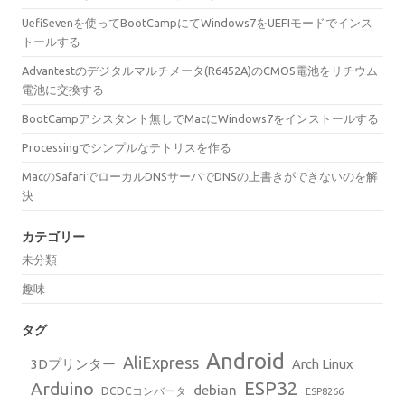
UefiSevenを使ってBootCampにてWindows7をUEFIモードでインス
トールする
Advantestのデジタルマルチメータ(R6452A)のCMOS電池をリチウム
電池に交換する
BootCampアシスタント無しでMacにWindows7をインストールする
Processingでシンプルなテトリスを作る
MacのSafariでローカルDNSサーバでDNSの上書きができないのを解
決
カテゴリー
未分類
趣味
タグ
Android
AliExpress
3Dプリンター
Arch Linux
ESP32
Arduino
debian
DCDCコンバータ
ESP8266