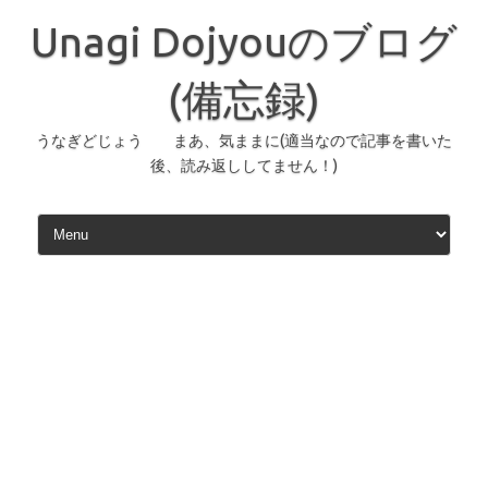
コ
ン
Unagi Dojyouのブログ
テ
ン
ツ
へ
(備忘録)
ス
キ
ッ
うなぎどじょう まあ、気ままに(適当なので記事を書いた
プ
後、読み返ししてません！)