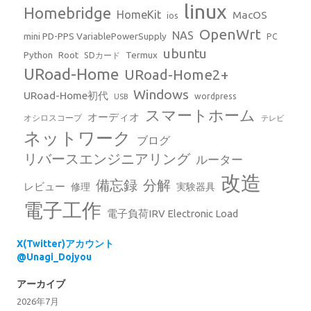
linux
Homebridge
HomeKit
MacOS
ios
OpenWrt
NAS
mini PD-PPS VariablePowerSupply
PC
ubuntu
Python
Root
Termux
SDカード
URoad-Home
URoad-Home2+
Windows
URoad-Home初代
wordpress
USB
スマートホーム
オーディオ
オシロスコープ
テレビ
ネットワーク
ブログ
リバースエンジニアリング
ルーター
改造
備忘録
分解
レビュー
修理
実験器具
電子工作
電子負荷IRV Electronic Load
X(Twitter)アカウント
@Unagi_Dojyou
アーカイブ
2026年7月