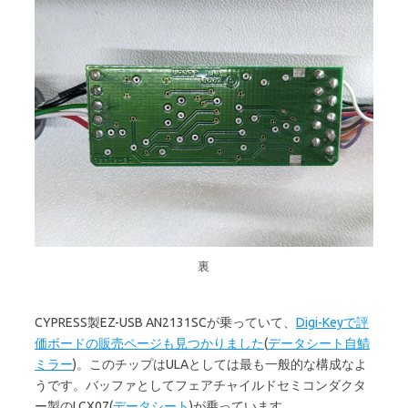
裏
CYPRESS製EZ-USB AN2131SCが乗っていて、
Digi-Keyで評
価ボードの販売ページも見つかりました
(
データシート自鯖
ミラー
)。このチップはULAとしては最も一般的な構成なよ
うです。バッファとしてフェアチャイルドセミコンダクタ
ー製のLCX07(
データシート
)が乗っています。