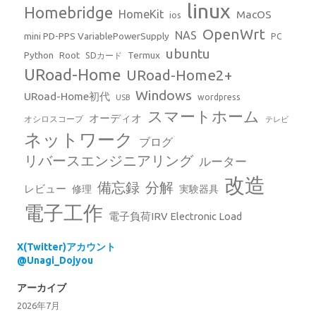
linux
Homebridge
HomeKit
MacOS
ios
OpenWrt
NAS
mini PD-PPS VariablePowerSupply
PC
ubuntu
Python
Root
Termux
SDカード
URoad-Home
URoad-Home2+
Windows
URoad-Home初代
wordpress
USB
スマートホーム
オーディオ
オシロスコープ
テレビ
ネットワーク
ブログ
リバースエンジニアリング
ルーター
改造
備忘録
分解
レビュー
修理
実験器具
電子工作
電子負荷IRV Electronic Load
X(Twitter)アカウント
@Unagi_Dojyou
アーカイブ
2026年7月