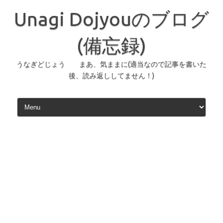
コ
ン
Unagi Dojyouのブログ
テ
ン
ツ
へ
(備忘録)
ス
キ
ッ
うなぎどじょう まあ、気ままに(適当なので記事を書いた
プ
後、読み返ししてません！)