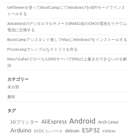
UefiSevenを使ってBootCampにてWindows7をUEFIモードでインス
トールする
Advantestのデジタルマルチメータ(R6452A)のCMOS電池をリチウム
電池に交換する
BootCampアシスタント無しでMacにWindows7をインストールする
Processingでシンプルなテトリスを作る
MacのSafariでローカルDNSサーバでDNSの上書きができないのを解
決
カテゴリー
未分類
趣味
タグ
Android
AliExpress
3Dプリンター
Arch Linux
ESP32
Arduino
debian
DCDCコンバータ
ESP8266