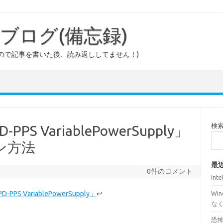
ouのブログ(備忘録)
ので記事を書いた後、読み返ししてません！)
検
PS VariablePowerSupply」
ン方法
最
0件のコメント
Int
PS VariablePowerSupply」
↩
Wi
な
恐