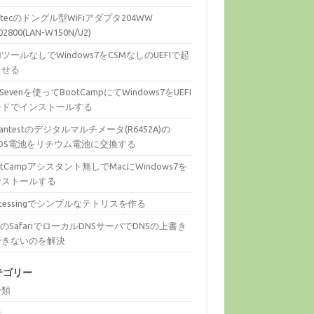
gitecのドングル型WiFiアダプタ204WW
02800(LAN-W150N/U2)
ツールなしでWindows7をCSMなしのUEFIで起
させる
fiSevenを使ってBootCampにてWindows7をUEFI
ードでインストールする
vantestのデジタルマルチメータ(R6452A)の
MOS電池をリチウム電池に交換する
otCampアシスタント無しでMacにWindows7を
ンストールする
ocessingでシンプルなテトリスを作る
cのSafariでローカルDNSサーバでDNSの上書き
できないのを解決
テゴリー
分類
味