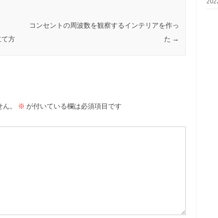
20
コンセントの周波数を観察するインテリアを作っ
み立て方
た
→
せん。
※
が付いている欄は必須項目です