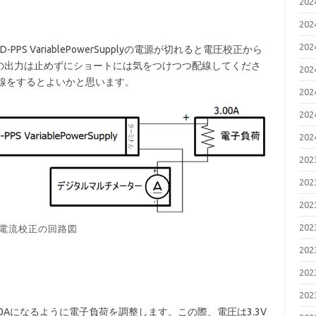
20
20
20
 VariablePowerSupplyの電源が切れると電圧校正から
の出力は止めずにショートには気をつけつつ配線してくださ
20
線をするとよいかと思います。
20
20
20
20
20
20
20
電流校正の回路図
20
20
20
0Aになるように電子負荷を調整します。この際、電圧は3.3V