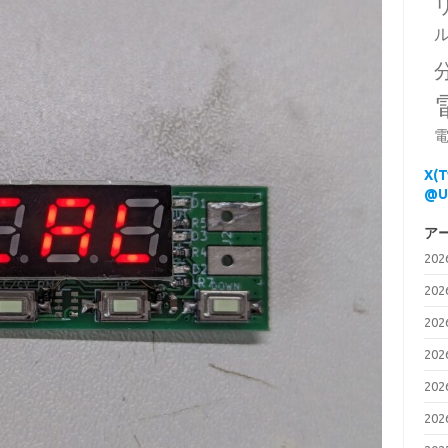
電
X(
@U
ア
20
20
20
20
20
20