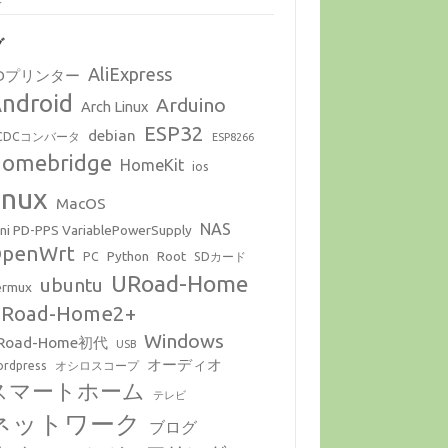
グ
AliExpress
Dプリンター
ndroid
Arduino
Arch Linux
ESP32
debian
CDCコンバータ
ESP8266
omebridge
HomeKit
ios
inux
MacOS
NAS
ni PD-PPS VariablePowerSupply
penWrt
Python
Root
PC
SDカード
URoad-Home
ubuntu
ermux
Road-Home2+
Windows
Road-Home初代
USB
オーディオ
rdpress
オシロスコープ
スマートホーム
テレビ
ネットワーク
ブログ