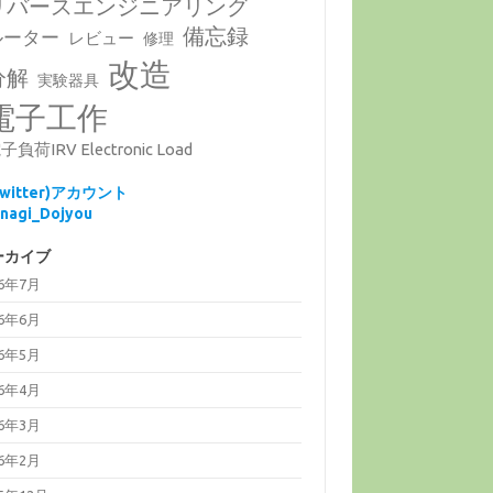
リバースエンジニアリング
備忘録
ルーター
レビュー
修理
改造
分解
実験器具
電子工作
子負荷IRV Electronic Load
Twitter)アカウント
nagi_Dojyou
ーカイブ
26年7月
26年6月
26年5月
26年4月
26年3月
26年2月