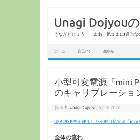
コ
ン
テ
Unagi Dojy
ン
ツ
へ
うなぎどじょう まあ、気ままに(適当な
ス
キ
ッ
プ
ホーム
自己PR
連絡先
小型可変電源「mini PD-P
のキャリブレーショ
投稿者:
Unagi Dojyou
|
6月 9, 2026
USB PD PPSを使用した小型可変電源「mini PD-P
全体の流れ