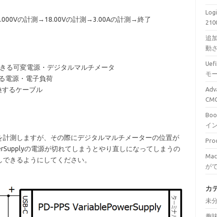
Lo
0Vの計測→18.00Vの計測→3.00Aの計測→終了
210
追加
動
Ue
計測できる可変電源・デジタルマルチメータ
モ
できる電源・電子負荷
換するケーブル
Ad
C
Bo
イ
を計測しますが、その際にデジタルマルチメーターの位置が
Pr
PowerSupplyの電源が切れてしまうとやり直しになってしまうの
Ma
しできるようにしてください。
が
カ
未
趣