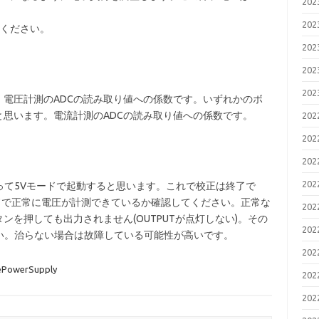
20
20
てください。
20
20
20
す。電圧計測のADCの読み取り値への係数です。いずれかのボ
ると思います。電流計測のADCの読み取り値への係数です。
20
20
20
20
って5Vモードで起動すると思います。これで校正は終了で
ドで正常に電圧が計測できているか確認してください。正常な
20
タンを押しても出力されません(OUTPUTが点灯しない)。その
20
い。治らない場合は故障している可能性が高いです。
20
lePowerSupply
20
20