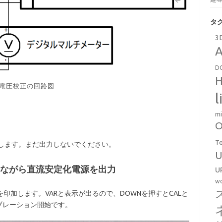
タ
3
A
D
H
電圧校正の回路図
l
mi
O
T
します。まだ出力しないでください。
U
を押しながら直流安定化電源を出力
U
wo
Vを印加します。VARと表示が出るので、DOWNを押すとCALと
リブレーション開始です。