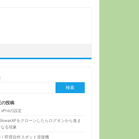
索
検索
近の投稿
el vProの設定
ndowasXPをクローンしたらログオンから進ま
くなる現象
怖！即席自作スポット溶接機