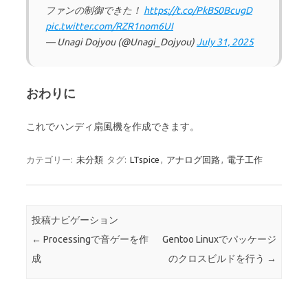
ファンの制御できた！
https://t.co/PkBS0BcugD
pic.twitter.com/RZR1nom6UI
— Unagi Dojyou (@Unagi_Dojyou)
July 31, 2025
おわりに
これでハンディ扇風機を作成できます。
カテゴリー:
未分類
タグ:
LTspice
,
アナログ回路
,
電子工作
投稿ナビゲーション
←
Processingで音ゲーを作
Gentoo Linuxでパッケージ
成
のクロスビルドを行う
→