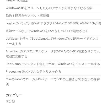
Intel vProの設定
WindowasXPをクローンしたらログオンから進まなくなる現象
恐怖！即席自作スポット溶接機
Logitecのドングル型WiFiアダプタ204WW 21002800(LAN-W150N/U2)
追加ツールなしでWindows7をCSMなしのUEFIで起動させる
UefiSevenを使ってBootCampにてWindows7をUEFIモードでインス
トールする
Advantestのデジタルマルチメータ(R6452A)のCMOS電池をリチウム
電池に交換する
BootCampアシスタント無しでMacにWindows7をインストールする
Processingでシンプルなテトリスを作る
MacのSafariでローカルDNSサーバでDNSの上書きができないのを解
決
カテゴリー
未分類