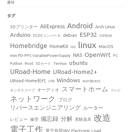
趣味
タグ
Android
AliExpress
3Dプリンター
Arch Linux
ESP32
Arduino
debian
DCDCコンバータ
ESP8266
linux
Homebridge
HomeKit
MacOS
ios
OpenWrt
NAS
mini PD-PPS VariablePowerSupply
PC
ubuntu
Python
Root
Termux
SDカード
URoad-Home
URoad-Home2+
Windows
URoad-Home初代
wordpress
USB
スマートホーム
オーディオ
オシロスコープ
テレビ
ネットワーク
ブログ
リバースエンジニアリング
ルーター
改造
備忘録
分解
レビュー
修理
実験器具
電子工作
電子負荷IRV Electronic Load