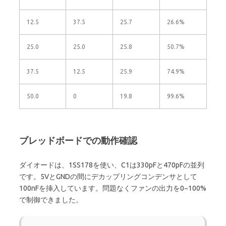
12.5
37.5
25.7
26.6%
25.0
25.0
25.8
50.7%
37.5
12.5
25.9
74.9%
50.0
0
19.8
99.6%
ブレッドボードでの動作確認
ダイオードは、1SS178を使い、C1は330pFと470pFの並列
です。5VとGNDの間にデカップリングコンデンサとして
100nFを挿入しています。問題なくファンの出力を0~100%
で制御できました。