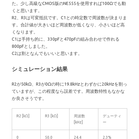
た。少し高級なCMOS版のNE555を使用すれば100Ωでも動
くと思います。
R2、R3は可変抵抗です。C1との時定数で周波数が決まりま
す。合計値が大きいほど周波数が低くなり、小さいほど高
くなります。
C1は手持ち的に、330pFと470pFの組み合わせで作れる
800pFとしました。
C2は割となんでもいいと思います。
シミュレーション結果
R2が50kΩ、R3が0Ωの時に19.8kHzとわずかに20kHzを割っ
ていますが、この程度なら誤差です。周波数特性もなかな
か良さそうです。
R2 [kΩ]
R3 [kΩ]
周波数
デューティ
[kHz]
ー
0
50.0
24.4
2.3%