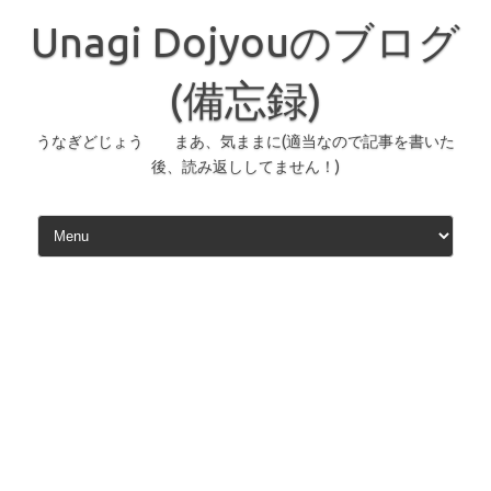
コ
ン
Unagi Dojyouのブログ
テ
ン
ツ
へ
(備忘録)
ス
キ
ッ
うなぎどじょう まあ、気ままに(適当なので記事を書いた
プ
後、読み返ししてません！)