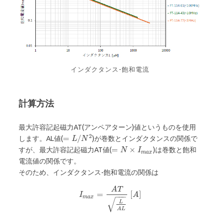
インダクタンス-飽和電流
計算方法
最大許容記起磁力AT(アンペアターン)値というものを使用
2
=
/
します。AL値(
)が巻数とインダクタンスの関係で
L
N
=
×
すが、最大許容記起磁力AT値(
)は巻数と飽和
N
I
m
a
x
電流値の関係です。
そのため、インダクタンス-飽和電流の関係は
A
T
=
[
]
I
A
−
−
−
m
a
x
√
L
A
L