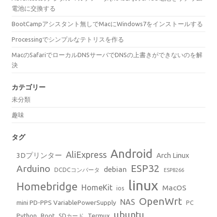
電池に交換する
BootCampアシスタント無しでMacにWindows7をインストールする
Processingでシンプルなテトリスを作る
MacのSafariでローカルDNSサーバでDNSの上書きができないのを解
決
カテゴリー
未分類
趣味
タグ
Android
AliExpress
3Dプリンター
Arch Linux
ESP32
Arduino
debian
DCDCコンバータ
ESP8266
linux
Homebridge
HomeKit
MacOS
ios
OpenWrt
NAS
mini PD-PPS VariablePowerSupply
PC
ubuntu
Python
Root
Termux
SDカード