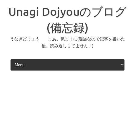
コ
ン
Unagi Dojyouのブログ
テ
ン
ツ
へ
(備忘録)
ス
キ
ッ
うなぎどじょう まあ、気ままに(適当なので記事を書いた
プ
後、読み返ししてません！)