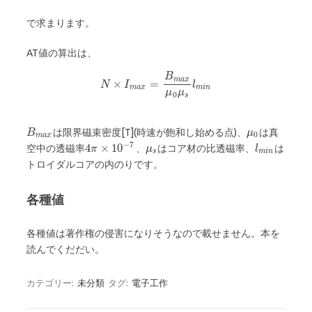
で求まります。
AT値の算出は、
B
m
a
x
×
=
N
I
l
m
a
x
m
i
n
μ
μ
0
s
は限界磁束密度[T](時速が飽和し始める点)、
は真
B
μ
0
m
a
x
−
7
4
×
10
空中の透磁率
、
はコア材の比透磁率、
は
π
μ
l
s
m
i
n
トロイダルコアの内のりです。
各種値
各種値は著作権の侵害になりそうなので載せません。本を
読んでくだだい。
カテゴリー:
未分類
タグ:
電子工作