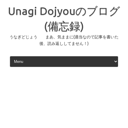
コ
ン
Unagi Dojyouのブログ
テ
ン
ツ
へ
(備忘録)
ス
キ
ッ
うなぎどじょう まあ、気ままに(適当なので記事を書いた
プ
後、読み返ししてません！)