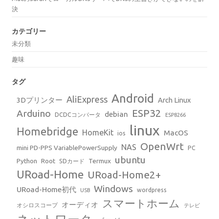
決
カテゴリー
未分類
趣味
タグ
Android
AliExpress
3Dプリンター
Arch Linux
ESP32
Arduino
debian
DCDCコンバータ
ESP8266
linux
Homebridge
HomeKit
MacOS
ios
OpenWrt
NAS
mini PD-PPS VariablePowerSupply
PC
ubuntu
Python
Root
Termux
SDカード
URoad-Home
URoad-Home2+
Windows
URoad-Home初代
wordpress
USB
スマートホーム
オーディオ
オシロスコープ
テレビ