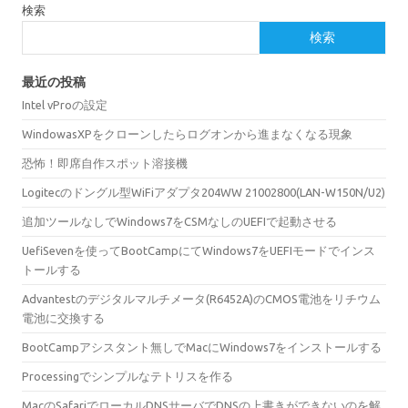
検索
検索
最近の投稿
Intel vProの設定
WindowasXPをクローンしたらログオンから進まなくなる現象
恐怖！即席自作スポット溶接機
Logitecのドングル型WiFiアダプタ204WW 21002800(LAN-W150N/U2)
追加ツールなしでWindows7をCSMなしのUEFIで起動させる
UefiSevenを使ってBootCampにてWindows7をUEFIモードでインス
トールする
Advantestのデジタルマルチメータ(R6452A)のCMOS電池をリチウム
電池に交換する
BootCampアシスタント無しでMacにWindows7をインストールする
Processingでシンプルなテトリスを作る
MacのSafariでローカルDNSサーバでDNSの上書きができないのを解