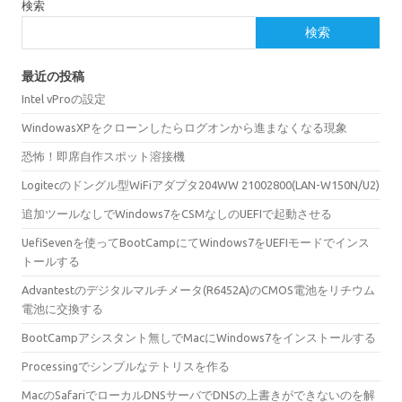
検索
検索
最近の投稿
Intel vProの設定
WindowasXPをクローンしたらログオンから進まなくなる現象
恐怖！即席自作スポット溶接機
Logitecのドングル型WiFiアダプタ204WW 21002800(LAN-W150N/U2)
追加ツールなしでWindows7をCSMなしのUEFIで起動させる
UefiSevenを使ってBootCampにてWindows7をUEFIモードでインス
トールする
Advantestのデジタルマルチメータ(R6452A)のCMOS電池をリチウム
電池に交換する
BootCampアシスタント無しでMacにWindows7をインストールする
Processingでシンプルなテトリスを作る
MacのSafariでローカルDNSサーバでDNSの上書きができないのを解