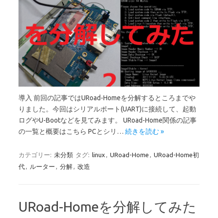
導入 前回の記事ではURoad-Homeを分解するところまでや
りました。今回はシリアルポート(UART)に接続して、起動
ログやU-Bootなどを見てみます。 URoad-Home関係の記事
の一覧と概要はこちら PCとシリ…
続きを読む »
カテゴリー:
未分類
タグ:
linux
,
URoad-Home
,
URoad-Home初
代
,
ルーター
,
分解
,
改造
URoad-Homeを分解してみた