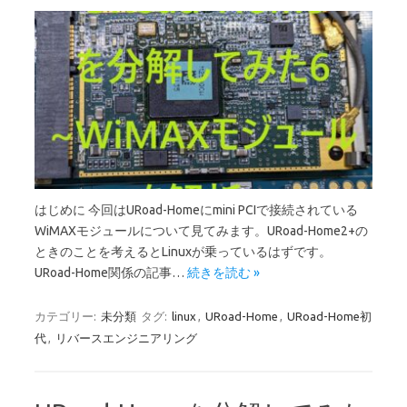
はじめに 今回はURoad-Homeにmini PCIで接続されている
WiMAXモジュールについて見てみます。URoad-Home2+の
ときのことを考えるとLinuxが乗っているはずです。
URoad-Home関係の記事…
続きを読む »
カテゴリー:
未分類
タグ:
linux
,
URoad-Home
,
URoad-Home初
代
,
リバースエンジニアリング