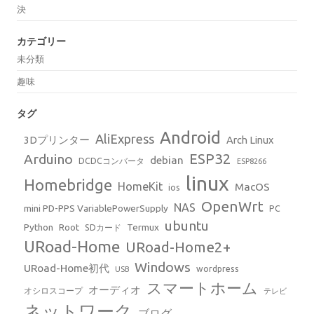
決
カテゴリー
未分類
趣味
タグ
Android
AliExpress
3Dプリンター
Arch Linux
ESP32
Arduino
debian
DCDCコンバータ
ESP8266
linux
Homebridge
HomeKit
MacOS
ios
OpenWrt
NAS
mini PD-PPS VariablePowerSupply
PC
ubuntu
Python
Root
Termux
SDカード
URoad-Home
URoad-Home2+
Windows
URoad-Home初代
wordpress
USB
スマートホーム
オーディオ
オシロスコープ
テレビ
ネットワーク
ブログ