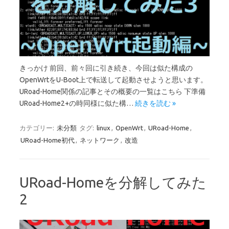
きっかけ 前回、前々回に引き続き、今回は似た構成の
OpenWrtをU-Boot上で転送して起動させようと思います。
URoad-Home関係の記事とその概要の一覧はこちら 下準備
URoad-Home2+の時同様に似た構…
続きを読む »
カテゴリー:
未分類
タグ:
linux
,
OpenWrt
,
URoad-Home
,
URoad-Home初代
,
ネットワーク
,
改造
URoad-Homeを分解してみた
2