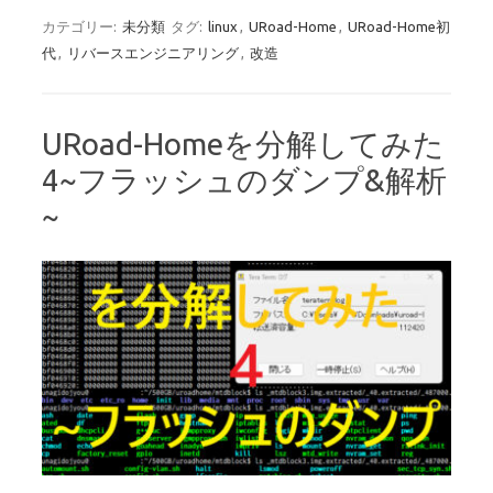
カテゴリー:
未分類
タグ:
linux
,
URoad-Home
,
URoad-Home初
代
,
リバースエンジニアリング
,
改造
URoad-Homeを分解してみた
4~フラッシュのダンプ&解析
~