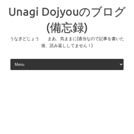
コ
ン
Unagi Dojyouのブログ
テ
ン
ツ
へ
(備忘録)
ス
キ
ッ
うなぎどじょう まあ、気ままに(適当なので記事を書いた
プ
後、読み返ししてません！)