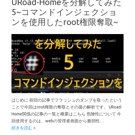
URoad-Homeを分解してみた
5~コマンドインジェクショ
ンを使用したroot権限奪取~
はじめに 前回の記事でフラッシュのダンプを取ったという
ことで今回はroot権限の奪取とその後の解析です。 URoad-
Home関係の記事の一覧と概要はこちら 危険性について 今
回使用するのは、webの管理者画面から脆弱性…
続きを読む »