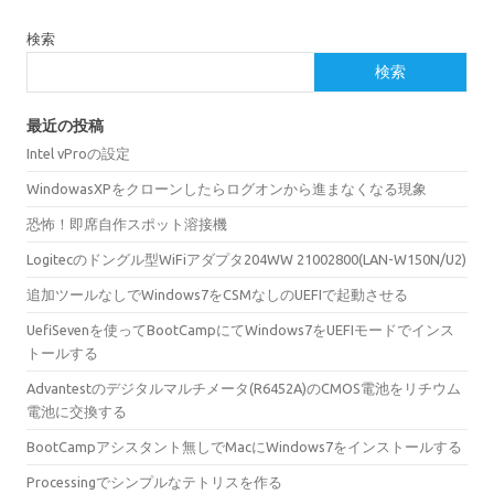
検索
検索
最近の投稿
Intel vProの設定
WindowasXPをクローンしたらログオンから進まなくなる現象
恐怖！即席自作スポット溶接機
Logitecのドングル型WiFiアダプタ204WW 21002800(LAN-W150N/U2)
追加ツールなしでWindows7をCSMなしのUEFIで起動させる
UefiSevenを使ってBootCampにてWindows7をUEFIモードでインス
トールする
Advantestのデジタルマルチメータ(R6452A)のCMOS電池をリチウム
電池に交換する
BootCampアシスタント無しでMacにWindows7をインストールする
Processingでシンプルなテトリスを作る