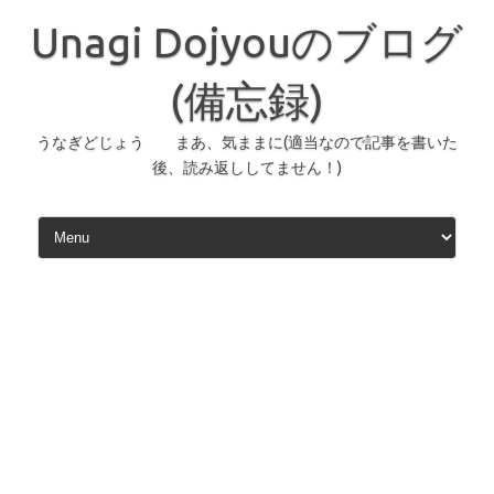
コ
ン
Unagi Dojyouのブログ
テ
ン
ツ
へ
(備忘録)
ス
キ
ッ
うなぎどじょう まあ、気ままに(適当なので記事を書いた
プ
後、読み返ししてません！)