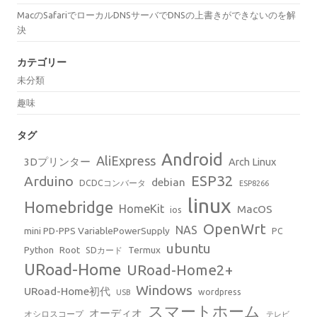
MacのSafariでローカルDNSサーバでDNSの上書きができないのを解
決
カテゴリー
未分類
趣味
タグ
Android
AliExpress
3Dプリンター
Arch Linux
ESP32
Arduino
debian
DCDCコンバータ
ESP8266
linux
Homebridge
HomeKit
MacOS
ios
OpenWrt
NAS
mini PD-PPS VariablePowerSupply
PC
ubuntu
Python
Root
Termux
SDカード
URoad-Home
URoad-Home2+
Windows
URoad-Home初代
wordpress
USB
スマートホーム
オーディオ
オシロスコープ
テレビ