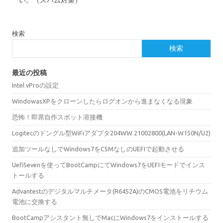
検索
検索
最近の投稿
Intel vProの設定
WindowasXPをクローンしたらログオンから進まなくなる現象
恐怖！即席自作スポット溶接機
Logitecのドングル型WiFiアダプタ204WW 21002800(LAN-W150N/U2)
追加ツールなしでWindows7をCSMなしのUEFIで起動させる
UefiSevenを使ってBootCampにてWindows7をUEFIモードでインス
トールする
Advantestのデジタルマルチメータ(R6452A)のCMOS電池をリチウム
電池に交換する
BootCampアシスタント無しでMacにWindows7をインストールする