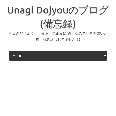
コ
ン
Unagi Dojyouのブログ
テ
ン
ツ
へ
(備忘録)
ス
キ
ッ
うなぎどじょう まあ、気ままに(適当なので記事を書いた
プ
後、読み返ししてません！)