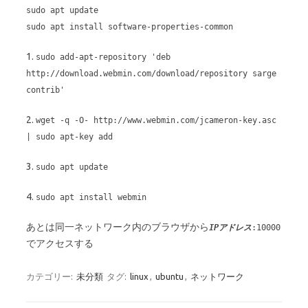
sudo apt update
sudo apt install software-properties-common
1.
sudo add-apt-repository 'deb
http://download.webmin.com/download/repository sarge
contrib'
2.
wget -q -O- http://www.webmin.com/jcameron-key.asc
| sudo apt-key add
3.
sudo apt update
4.
sudo apt install webmin
あとは同一ネットワーク内のブラウザから
IPアドレス
:10000
でアクセスする
カテゴリー:
未分類
タグ:
linux
,
ubuntu
,
ネットワーク