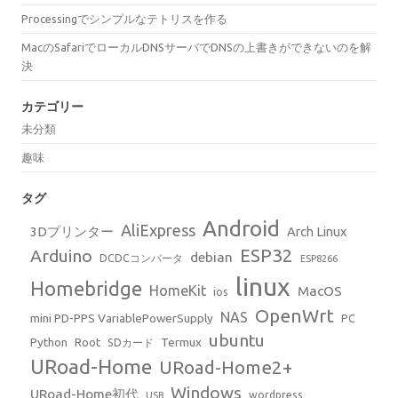
Processingでシンプルなテトリスを作る
MacのSafariでローカルDNSサーバでDNSの上書きができないのを解
決
カテゴリー
未分類
趣味
タグ
Android
AliExpress
3Dプリンター
Arch Linux
ESP32
Arduino
debian
DCDCコンバータ
ESP8266
linux
Homebridge
HomeKit
MacOS
ios
OpenWrt
NAS
mini PD-PPS VariablePowerSupply
PC
ubuntu
Python
Root
Termux
SDカード
URoad-Home
URoad-Home2+
Windows
URoad-Home初代
wordpress
USB