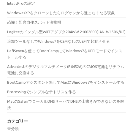
Intel vProの設定
WindowasXPをクローンしたらログオンから進まなくなる現象
恐怖！即席自作スポット溶接機
Logitecのドングル型WiFiアダプタ204WW 21002800(LAN-W150N/U2)
追加ツールなしでWindows7をCSMなしのUEFIで起動させる
UefiSevenを使ってBootCampにてWindows7をUEFIモードでインス
トールする
Advantestのデジタルマルチメータ(R6452A)のCMOS電池をリチウム
電池に交換する
BootCampアシスタント無しでMacにWindows7をインストールする
Processingでシンプルなテトリスを作る
MacのSafariでローカルDNSサーバでDNSの上書きができないのを解
決
カテゴリー
未分類