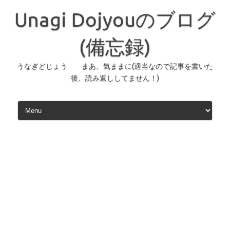
コ
ン
Unagi Dojyouのブログ
テ
ン
ツ
へ
(備忘録)
ス
キ
ッ
うなぎどじょう まあ、気ままに(適当なので記事を書いた
プ
後、読み返ししてません！)