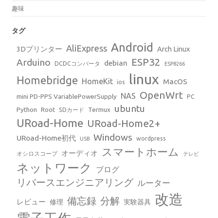
趣味
タグ
Android
AliExpress
3Dプリンター
Arch Linux
ESP32
Arduino
debian
DCDCコンバータ
ESP8266
linux
Homebridge
HomeKit
MacOS
ios
OpenWrt
NAS
mini PD-PPS VariablePowerSupply
PC
ubuntu
Python
Root
Termux
SDカード
URoad-Home
URoad-Home2+
Windows
URoad-Home初代
wordpress
USB
スマートホーム
オーディオ
オシロスコープ
テレビ
ネットワーク
ブログ
リバースエンジニアリング
ルーター
改造
備忘録
分解
レビュー
修理
実験器具