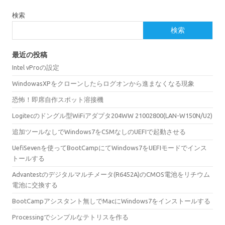
検索
検索
最近の投稿
Intel vProの設定
WindowasXPをクローンしたらログオンから進まなくなる現象
恐怖！即席自作スポット溶接機
Logitecのドングル型WiFiアダプタ204WW 21002800(LAN-W150N/U2)
追加ツールなしでWindows7をCSMなしのUEFIで起動させる
UefiSevenを使ってBootCampにてWindows7をUEFIモードでインス
トールする
Advantestのデジタルマルチメータ(R6452A)のCMOS電池をリチウム
電池に交換する
BootCampアシスタント無しでMacにWindows7をインストールする
Processingでシンプルなテトリスを作る