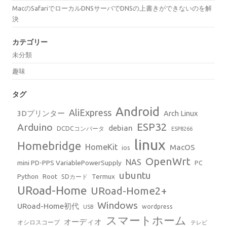
MacのSafariでローカルDNSサーバでDNSの上書きができないのを解
決
カテゴリー
未分類
趣味
タグ
Android
AliExpress
3Dプリンター
Arch Linux
ESP32
Arduino
debian
DCDCコンバータ
ESP8266
linux
Homebridge
HomeKit
MacOS
ios
OpenWrt
NAS
mini PD-PPS VariablePowerSupply
PC
ubuntu
Python
Root
Termux
SDカード
URoad-Home
URoad-Home2+
Windows
URoad-Home初代
wordpress
USB
スマートホーム
オーディオ
オシロスコープ
テレビ