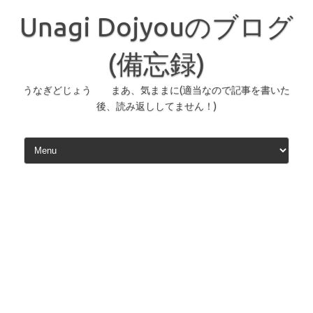
コ
ン
Unagi Dojyouのブログ
テ
ン
ツ
へ
(備忘録)
ス
キ
ッ
うなぎどじょう まあ、気ままに(適当なので記事を書いた
プ
後、読み返ししてません！)